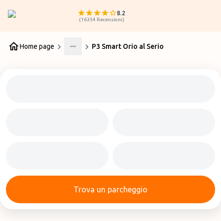
8.2
(
16354
Recensioni
)
Home page
P3 Smart Orio al Serio
More
Trova un parcheggio