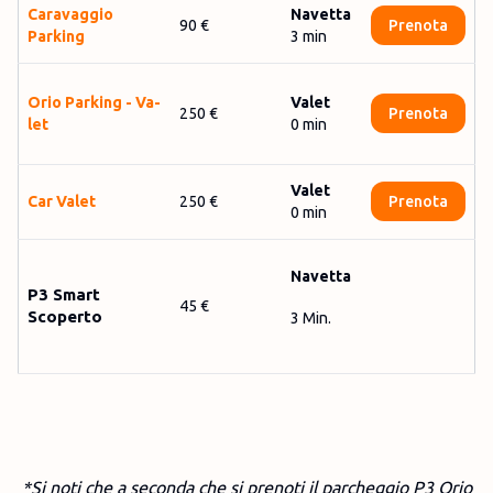
Cara­vaggio
Navetta
90 €
Prenota
Parking
3
min
O­ri­o Par­king - Va­
Valet
250 €
Prenota
let
0
min
Valet
Car Valet
250 €
Prenota
0
min
Navetta
P3 Smart
45 €
Scoperto
3 Min.
*Si noti che a seconda che si prenoti il parcheggio P3 Orio