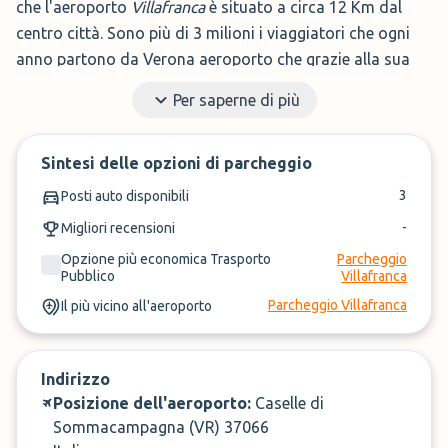
che l'aeroporto
Villafranca
è situato a circa 12 Km dal
centro città. Sono più di 3 milioni i viaggiatori che ogni
anno partono da Verona aeroporto che grazie alla sua
posizione è diventato negli anni uno scalo di riferimento
Per saperne di più
per diverse province lombarde e venete.
Dall'aeroporto di Verona, ci sono ogni giorno
Sintesi delle opzioni di parcheggio
collegamenti con le maggiori città italiane, oltre a
3
Posti auto disponibili
vantare numerose destinazioni europee. Il numero
-
Migliori recensioni
crescente di passeggeri e destinazioni servite negli ultimi
anni non ha reso più semplice trovare un parcheggio
Opzione più economica Trasporto
Parcheggio
Pubblico
Villafranca
vicino Verona aeroporto senza spendere molto. In
Parcheggio Villafranca
Il più vicino all'aeroporto
particolar modo nei periodi di alta stagione, gli operatori
di parcheggio a Verona aeroporto con il prezzo più
basso, terminano la disponibilità molto rapidamente. Di
Indirizzo
conseguenza il prezzo parcheggi vicino Verona
Posizione dell'aeroporto:
Caselle di
aeroporto, ancora disponibili, tenderanno ad aumentare.
Sommacampagna (VR) 37066