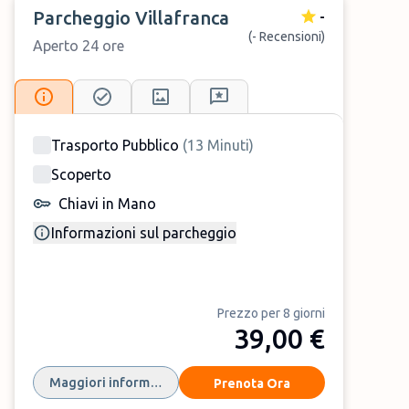
richiedere il lavaggio dell’auto.
Parcheggio Villafranca
-
(- Recensioni)
Aperto 24 ore
🕤 Orari:
h24
🚌 Servizio:
Navetta/Trasporto Pubblico
🅿️ Posti Auto:
scoperti
Trasporto Pubblico
(
13
Minuti
)
Scoperto
Chiavi in Mano
Informazioni sul parcheggio
Prezzo per 8 giorni
39,00 €
Maggiori informazioni
Prenota Ora