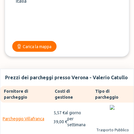
Italia
Prenota in anticipo, dunque, per assicurarti un posto
auto al parcheggio a Verona che ti interessa al miglior
prezzo disponibile. Proseguendo con questo articolo
scoprirai il costo parcheggio Verona aeroporto.
Carica la mappa
Prezzi dei parcheggi presso Verona - Valerio Catullo
Fornitore di
Costi di
Tipo di
parcheggio
gestione
parcheggio
5,57 €
al giorno
Parcheggio Villafranca
per
39,00 €
settimana
Trasporto Pubblico