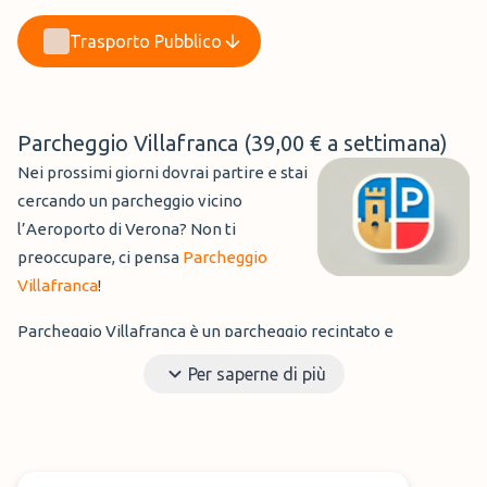
Trasporto Pubblico
Parcheggio Villafranca (
39,00 €
a settimana)
Nei prossimi giorni dovrai partire e stai
cercando un parcheggio vicino
l’Aeroporto di Verona? Non ti
preoccupare, ci pensa
Parcheggio
Villafranca
!
Parcheggio Villafranca è un parcheggio recintato e
videosorvegliato h24, l'ingresso è controllato da una
Per saperne di più
barriera. Se lo desideri puoi anche portare la chiave della
macchina con te!Il parcheggio è aperto tutti i giorni h24.
Al tuo arrivo, oltre al servizio di Parking, potrai anche