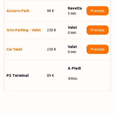
Navetta
Az­zur­ro Par­k
90 €
Prenota
3
min
Valet
O­ri­o Par­king - Va­let
250 €
Prenota
0
min
Valet
Car Valet
250 €
Prenota
0
min
A Piedi
P2 Terminal
89 €
4 Min.