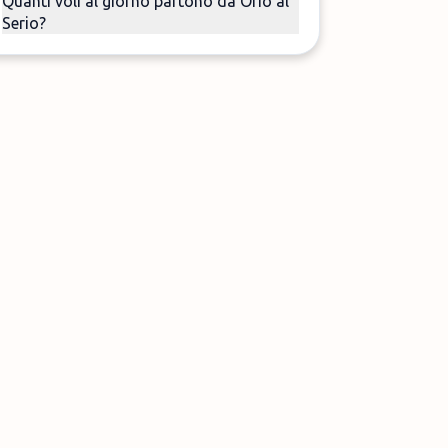
Quanti voli al giorno partono da Orio al
Serio?