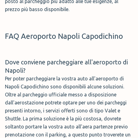
Parcheggi Sosta Breve: P2 - P4 (100 € /
posto al parcheggio più adatto alle tue esigenze, al
Servizi:
Parcheggio con Valet
settimana)
prezzo più basso disponibile.
Servizi Extra:
Sala d'attesa
Per il parcheggio sosta breve, l’aeroporto di
Prenota →
Napoli, offre anche questa zona di sosta
FAQ Aeroporto Napoli Capodichino
suddivisa in quattro parcheggi. Ideale
Recensioni su ParkMundo →
quindi se hai bisogno di un parcheggio
Capodichino a basso costo per poche ore o per una
Dove conviene parcheggiare all'aeroporto di
giornata. Anche questi parcheggi si trovano a pochi metri
Parking and Fly Park Car Valet
(
85,00
di distanza dall’aeroporto ed è possibile raggiungere i
Napoli?
terminal in pochi passi dopo aver lasciato la macchina.
€
a settimana)
Per poter parcheggiare la vostra auto all'aeroporto di
Napoli Capodichino sono disponibili alcune soluzioni.
Dedicati alla sosta breve, questi quattro parcheggi di
Valutazione di 8.7 su 10 con 16 recensioni
Oltre al parcheggio ufficiale messo a disposizione
Capodichino, hanno prezzi e servizi abbastanza simili,
dall'aerostazione potrete optare per uno dei parcheggi
Parking and Fly Napoli Car Valet
è il
ma con qualche piccola differenza:
presenti intorno, i servizi offerti sono di tipo Valet e
parcheggio più economico vicino
Shuttle. La prima soluzione è la più costosa, dovrete
Il P4 è il parcheggio più vicino al terminal. Il P3 di
Napoli aeroporto che consigliamo
soltanto portare la vostra auto all'aera partenze previo
Capodichino faceva parte dell'offerta Sosta Breve, ma
in particolare per la lunga sosta.
prenotazione con il parking, a questo punto troverete un
ora è disponibile anche come parcheggio aeroporto