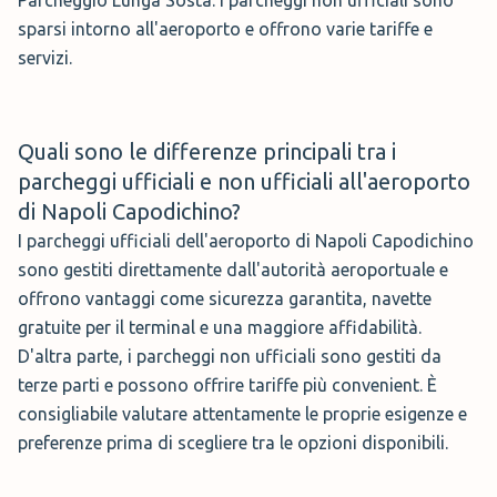
accompagnatori, infatti il parcheggio è
sparsi intorno all'aeroporto e offrono varie tariffe e
gratis, ma non è possibile sostare o
servizi.
transitare nell’area per più di 10 minuti. Insomma hai
tutto il tempo per scaricare i bagagli e fare gli ultimi
saluti, ma attento a non sostare più del tempo
Quali sono le
differenze principali tra i
consentito.
parcheggi ufficiali e non ufficiali all'aeroporto
di Napoli Capodichino?
Parcheggio Motocicli
I parcheggi ufficiali dell'aeroporto di Napoli Capodichino
sono gestiti direttamente dall'autorità aeroportuale e
Parcheggio ufficiale di Napoli dedicato alla
offrono vantaggi come sicurezza garantita, navette
sosta dei motocicli, dispone di 74 posteggi
gratuite per il terminal e una maggiore affidabilità.
e prevede l’accesso diretto a piedi al
D'altra parte, i parcheggi non ufficiali sono gestiti da
terminal dell’aeroporto.
terze parti e possono offrire tariffe più convenient. È
consigliabile valutare attentamente le proprie esigenze e
Prezzi Parcheggio a Napoli Aeroporto giornaliero,
preferenze prima di scegliere tra le opzioni disponibili.
prenotando on-line: 6 €