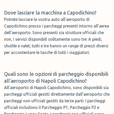
tempo lasciando che sia un autista/valletto
Dove
lasciare la macchina a Capodichino?
a parcheggiare la macchina per te.
Potrete lasciare la vostra auto all'aeroporto di
Ti basterà quindi guidare fino all’aeroporto
Capodichino presso i parcheggi presenti intorno all'aerea
di Napoli e concordare con un'autista professionista il
dell'aeroporto. Sono presenti sia strutture ufficiali che
punto d’incontro per consegnare il veicolo, che lo
non, i servizi disponibili solitamente sono tre: A piedi,
parcheggerà al posto tuo. Stesso iter al ritorno. Avvisa
shuttle e valet; tutti e tre hanno un range di prezzi diversi
per tempo l’autista ed al tuo arrivo e sarà lì ad aspettarti.
per accontentare le tasche di tutti i viaggiatori.
Così dovrai solo riprendere possesso dell’auto e tornare
comodamente a casa senza passare dall'area di sosta.
Quali sono le opzioni di parcheggio disponibili
all'aeroporto di Napoli Capodichino?
Area di Sosta Bacio al Volo | Parcheggio Sosta
All'aeroporto di Napoli Capodichino, sono disponibili sia
breve
parcheggi ufficiali gestiti direttamente dall'aeroporto che
parcheggi non ufficiali gestiti da terze parti. I parcheggi
Questa è l’area di sosta che l’aeroporto di
ufficiali includono il Parcheggio P1, Parcheggio P2 e
Napoli mette a disposizione per gli
Parcheggio Lunga Sosta. I parcheggi non ufficiali sono