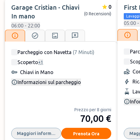
Servizi:
Parcheggio con Navetta
Garage Cristian - Chiavi
First
0
Servizi Extra:
Sala d'attesa
(0 Recensioni)
In mano
Lavaggi
05:00 -
Prenota →
06:00 - 22:00
Recensioni su ParkMundo →
Parc
Parcheggio con Navetta
(
7
Minuti
)
Sco
Scoperto
+
1
First Parking Car
(
24,70 €
a
Con
Chiavi in Mano
settimana)
Ric
Informazioni sul parcheggio
Lav
Al momento non sono presenti recensioni
Info
First Parking Car
Napoli Aeroporto è
Prezzo per 8 giorni
un parcheggio con servizio navetta
70,00 €
distante solo 10 minuti dallo scalo
partenopeo di Capodichino. Gli orari
Maggiori informazioni
Magg
Prenota Ora
di apertura vanno dalle 05:00 alle