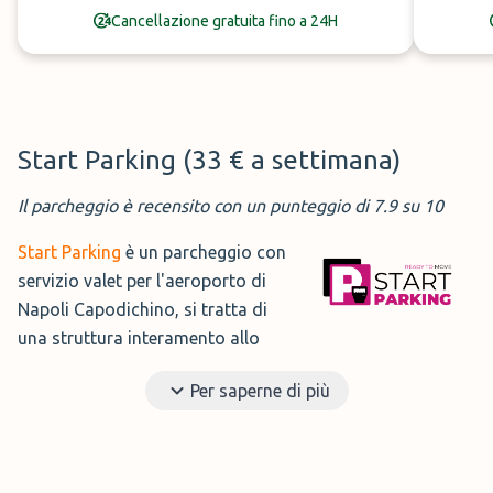
Cancellazione gratuita fino a 24H
00:00, sono presenti alcuni extra come la sala d'attesa, la
toilette per i viaggiatori, il lavaggio auto e l'assistenza
con i bagagli. Per la vostra auto viene garantita la
massima sicurezza data la barriera all'ingresso, la
recinzione e la sorveglianza h24.
Start Parking (33 € a settimana)
Servizio:
navetta / scoperto
Il parcheggio è recensito con un punteggio di 7.9 su 10
Orario:
H24
Start Parking
è un parcheggio con
In più:
Lavaggio Completo, Assistenza Bagagli
servizio valet per l'aeroporto di
Indirizzo:
Via Cassano, 67 Casavatore NA
Napoli Capodichino, si tratta di
Distanza T1:
10 Minuti, 3,3 Km
una struttura interamento allo
scoperto, dove la vostra auto verrà posteggiata al sicuro
Prenota →
Per saperne di più
grazie alla recinzione presente lungo tutto il perimetro
dell'area, l'illuminazione e il personale sempre presente.
Recensioni su ParkMundo →
Orari di apertura: 24/7