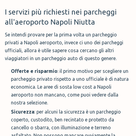
I servizi più richiesti nei parcheggi
Parcheggio Bus Turistici
all'aeroporto Napoli Niutta
Infine qualora fossi interessato, questa è
l'area di parcheggio dei Bus Turistici. Ultimi
Se intendi provare per la prima volta un parcheggio
consigli riguardano i servizi di
privati a Napoli aeroporto, invece ci uno dei parcheggi
prenotazione aggiuntivi. Esiste infatti la
ufficiali, allora è utile sapere cosa cercano gli altri
possibilità di associare alla prenotazione di uno dei
viaggiatori in un parcheggio auto di questo genere.
parcheggi ufficiali dell’aeroporto ossia:
Offerte e risparmio
: il primo motivo per scegliere un
Il Fast Track Il servizio grazie al quale puoi accedere
parcheggio privato rispetto a uno ufficiale è di natura
più rapidamente ai controlli di sicurezza degli
economica. Le aree di sosta low cost a Napoli
imbarchi.
aeroporto non mancano, come puoi vedere dalla
nostra selezione.
VIP Lounge Caruso Con un sovraprezzo è possibile
accedere ad un’elegante sala ricca di comfort.
Sicurezza
: per alcuni la sicurezza è un parcheggio
coperto, custodito, ben recintato e protetto da
cancello o sbarra, con illuminazione e terreno
asfaltato. Non possono mancare ovviamente la