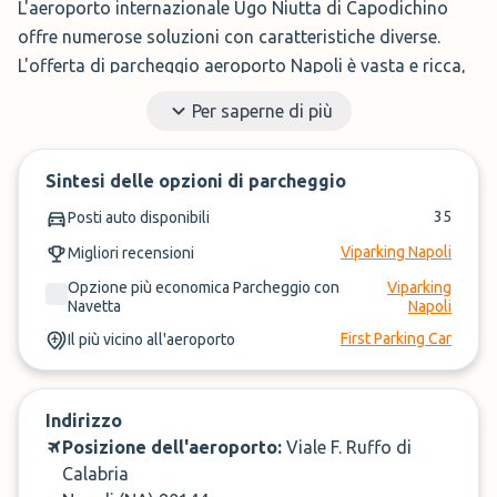
L'aeroporto internazionale Ugo Niutta di Capodichino
offre numerose soluzioni con caratteristiche diverse.
L'offerta di parcheggio aeroporto Napoli è vasta e ricca,
ha tariffe competitive, e servizi per ogni tipo di
Per saperne di più
viaggiatore.
Qui su ParkMundo trovare il parcheggio ideale non è mai
Sintesi delle opzioni di parcheggio
stato così facile e veloce. Puoi confrontare tante
35
Posti auto disponibili
alternative, valutare i prezzi, filtrare in base ai tuoi
Viparking Napoli
Migliori recensioni
desideri e prenotare direttamente online. Inizia subito la
tua ricerca!
Opzione più economica Parcheggio con
Viparking
Navetta
Napoli
First Parking Car
Il più vicino all'aeroporto
Indirizzo
Posizione dell'aeroporto:
Viale F. Ruffo di
Calabria