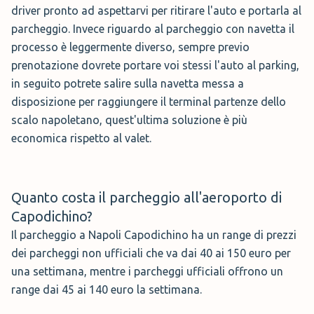
Sono disponibili numerosi posti
driver pronto ad aspettarvi per ritirare l'auto e portarla al
Napoli lunga sosta. I parcheggi ufficiali P2 e P5 di Napoli,
auto, anche coperti, il servizio valet è sicuro. Su richiesta
parcheggio. Invece riguardo al parcheggio con navetta il
infine, sono leggermente più distanti dal terminal ma in
sono disponibili direttamente al parcheggio presso
processo è leggermente diverso, sempre previo
compenso, sono tra questi quattro i parcheggi a
Napoli aeroporto a prezzi vantaggiosi, anche servizi extra
prenotazione dovrete portare voi stessi l'auto al parking,
Capodichino coi prezzi più bassi. La tariffa standard del
come lavaggio auto, il car valet in aeroporto.
in seguito potrete salire sulla navetta messa a
Parcheggio Napoli Aeroporto Giornalieri è di 36 euro
disposizione per raggiungere il terminal partenze dello
nelle aree adibite alla sosta breve.
Servizio: Valet / scoperto e coperto
scalo napoletano, quest'ultima soluzione è più
Orario: H24
economica rispetto al valet.
In più: Lavaggio Completo, Rifornimento Carburante
Indirizzo: Via Udalrigo Masoni 181 Napoli
Quanto costa il parcheggio all'aeroporto di
Prenota →
Capodichino?
Il parcheggio a Napoli Capodichino ha un range di prezzi
Recensioni su ParkMundo →
dei parcheggi non ufficiali che va dai 40 ai 150 euro per
una settimana, mentre i parcheggi ufficiali offrono un
Parcheggio Car Valet
range dai 45 ai 140 euro la settimana.
Car Valet di Capodichino puoi risparmiare