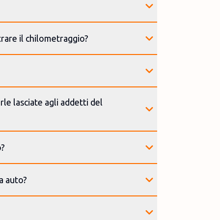
trare il chilometraggio?
le lasciate agli addetti del
o?
ia auto?