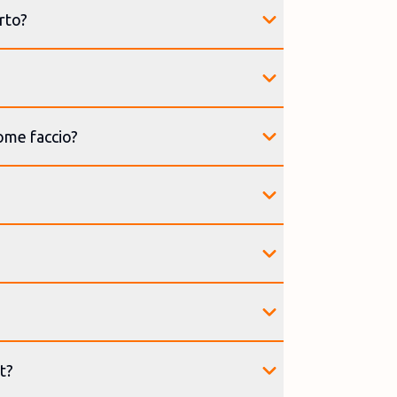
rto?
ome faccio?
t?