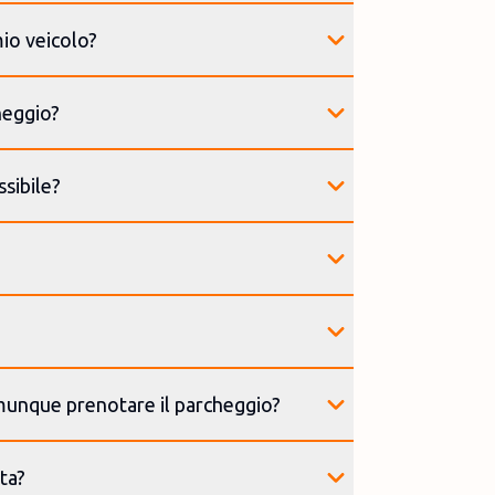
mio veicolo?
heggio?
ssibile?
omunque prenotare il parcheggio?
ta?