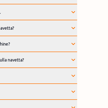
.
navetta?
chine?
ulla navetta?