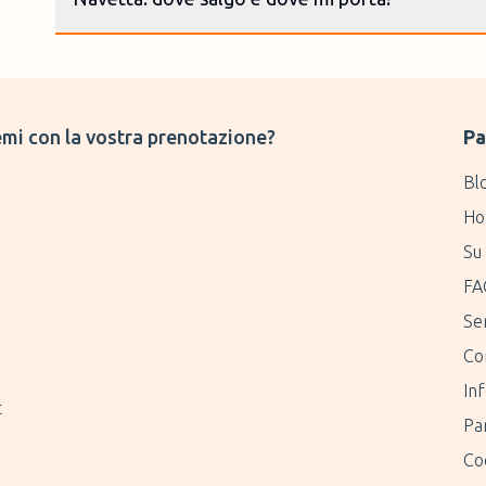
mi con la vostra prenotazione?
Pa
Bl
Ho
Su 
FA
Ser
Co
Inf
t
Pa
Coo