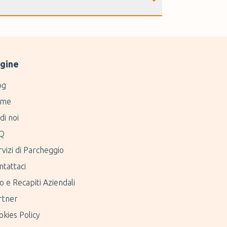
gine
og
me
di noi
Q
vizi di Parcheggio
ntattaci
o e Recapiti Aziendali
rtner
kies Policy