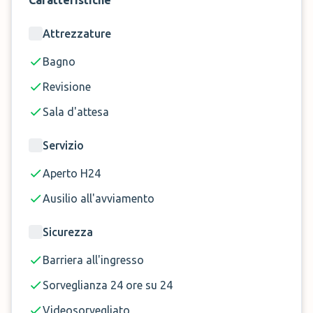
Caratteristiche
Attrezzature
Prenota ora il parcheggio Car Valet a Bergamo Orio
al Serio!
Bagno
Revisione
Sala d'attesa
Servizio
Aperto H24
Ausilio all'avviamento
Sicurezza
Barriera all'ingresso
Sorveglianza 24 ore su 24
Videosorvegliato