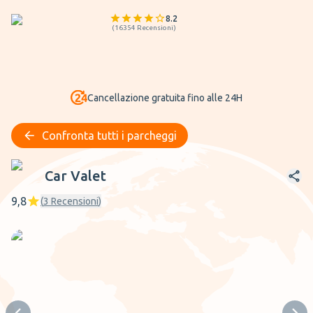
8.2
(
16354
Recensioni
)
Cancellazione gratuita fino alle 24H
Confronta tutti i parcheggi
Car Valet
Car Valet
9,8
(
3
Recensioni
)