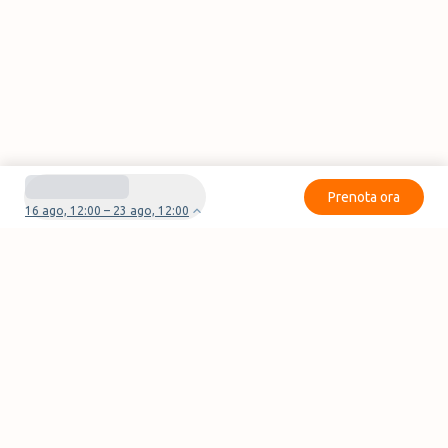
Prenota ora
16 ago, 12:00 – 23 ago, 12:00
Avete domande o problemi con la vostra
prenotazione?
Contattaci