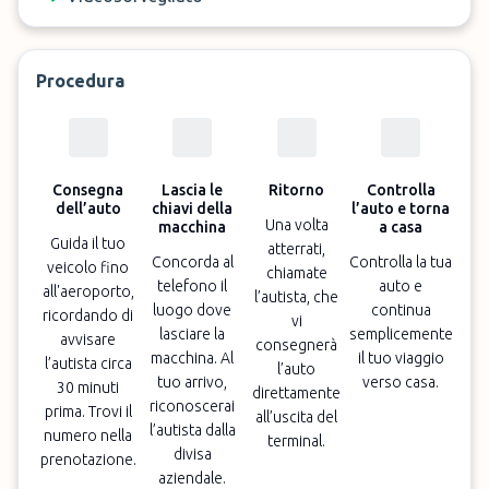
Procedura
Consegna
Lascia le
Ritorno
Controlla
dell’auto
chiavi della
l’auto e torna
Una volta
macchina
a casa
Guida il tuo
atterrati,
Concorda al
Controlla la tua
veicolo fino
chiamate
telefono il
auto e
all'aeroporto,
l’autista, che
luogo dove
continua
ricordando di
vi
lasciare la
semplicemente
avvisare
consegnerà
macchina. Al
il tuo viaggio
l’autista circa
l’auto
tuo arrivo,
verso casa.
30 minuti
direttamente
riconoscerai
prima. Trovi il
all’uscita del
l’autista dalla
numero nella
terminal.
divisa
prenotazione.
aziendale.