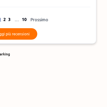
1
2
3
10
…
Prossimo
Leggi più recensioni
ggi più recensioni
arking