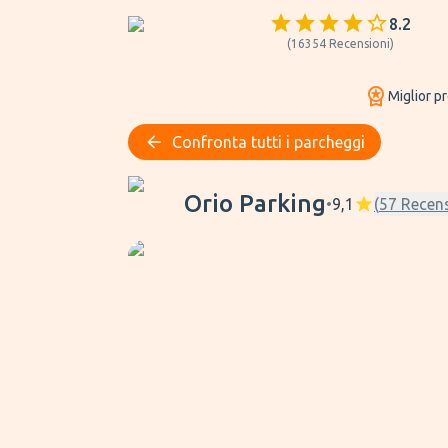
8.2
(
16354
Recensioni
)
Miglior p
Confronta tutti i parcheggi
Orio Parking
Orio Parking
•
9,1
(
57
Recens