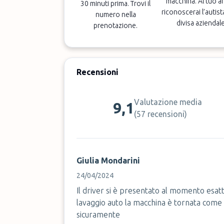
macchina. Al tuo ar
30 minuti prima. Trovi il
riconoscerai l’autist
numero nella
divisa aziendale
prenotazione.
Recensioni
Valutazione media
9,1
(
57 recensioni
)
Giulia Mondarini
24/04/2024
Il driver si è presentato al momento esatt
lavaggio auto la macchina è tornata come n
sicuramente