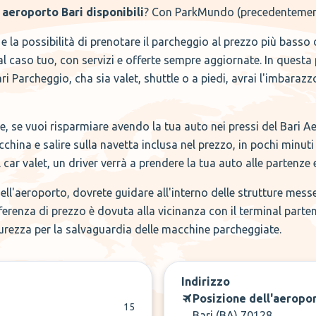
aeroporto Bari disponibili
? Con ParkMundo (precedentement
 la possibilità di prenotare il parcheggio al prezzo più basso 
al caso tuo, con servizi e offerte sempre aggiornate. In questa
i Parcheggio, cha sia valet, shuttle o a piedi, avrai l'imbarazzo
he, se vuoi risparmiare avendo la tua auto nei pressi del Bari A
hina e salire sulla navetta inclusa nel prezzo, in pochi minuti 
 car valet, un driver verrà a prendere la tua auto alle partenze 
i dell'aeroporto, dovrete guidare all'interno delle strutture mes
ifferenza di prezzo è dovuta alla vicinanza con il terminal parte
curezza per la salvaguardia delle macchine parcheggiate.
Indirizzo
Posizione dell'aeropo
15
Bari (BA) 70128