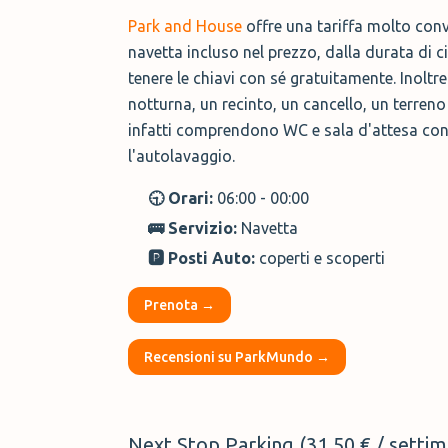
Park and House
offre una tariffa molto conv
navetta incluso nel prezzo, dalla durata di ci
tenere le chiavi con sé gratuitamente. Inolt
notturna, un recinto, un cancello, un terren
infatti comprendono WC e sala d'attesa con 
l'autolavaggio.
🕤 Orari:
06:00 - 00:00
🚌 Servizio:
Navetta
🅿️ Posti Auto:
coperti e scoperti
Prenota →
Recensioni su ParkMundo →
Next Stop Parking (31,50 € / setti