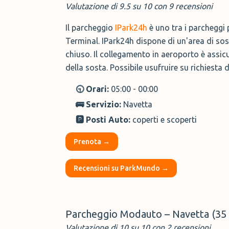
Valutazione di 9.5 su 10 con 9 recensioni
Il parcheggio
IPark24h
è uno tra i parcheggi 
Terminal. IPark24h dispone di un'area di sos
chiuso. Il collegamento in aeroporto è assicu
della sosta. Possibile usufruire su richiesta d
🕤 Orari:
05:00 - 00:00
🚌 Servizio:
Navetta
🅿️ Posti Auto:
coperti e scoperti
Prenota →
Recensioni su ParkMundo →
Parcheggio Modauto – Navetta (35 
Valutazione di 10 su 10 con 2 recensioni