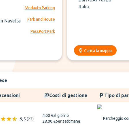
Italia
Modauto Parking
Park and House
on Navetta
PassPort Park
Carica la mappa
lese
ecensioni
Costi di gestione
Tipo di pa
4,00 €
al giorno
Parcheggio co
9,5
(
27
)
28,00 €
per settimana