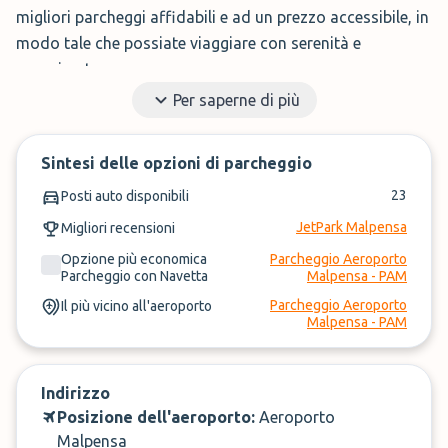
migliori parcheggi affidabili e ad un prezzo accessibile, in
modo tale che possiate viaggiare con serenità e
spensieratezza.
Per saperne di più
Usa il nostro sito per comparare i migliori parcheggi
disponibili dal aeroporto Milano Malpensa parcheggio. Ti
basterà inserire le date di partenza e arrivo, e il gioco è
Sintesi delle opzioni di parcheggio
fatto! Scegli il servizio più adatto a te, che sia shuttle
23
Posti auto disponibili
valet o a piedi.
JetPark Malpensa
Migliori recensioni
Grazie alle recensioni dei nostri clienti potrai farti un’idea
Opzione più economica
Parcheggio Aeroporto
Parcheggio con Navetta
Malpensa - PAM
del servizio offerto dal parcheggio aeroporto Malpensa,
Parcheggio Aeroporto
Il più vicino all'aeroporto
potrai poi prenotare il tuo posto al miglior prezzo.
Malpensa - PAM
Se vuoi saperne di più sulle opzioni disponibili, come
funzionano i parcheggi ed altro ancora, continua a
Indirizzo
leggere, ti spiegheremo tutto!
Posizione dell'aeroporto:
Aeroporto
Malpensa