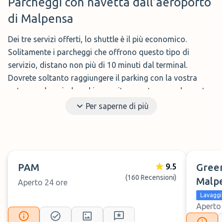
Parcheggi con navetta dall’aeroporto
di Malpensa
Dei tre servizi offerti, lo shuttle è il più economico.
Solitamente i parcheggi che offrono questo tipo di
servizio, distano non più di 10 minuti dal terminal.
Dovrete soltanto raggiungere il parking con la vostra
auto, parcheggiarla, ed in seguito verrete comodamente
accompagnati al vostro terminal di partenza. Al ritorno
Per saperne di più
invece, dopo aver ritirato le valigie, dovrete chiamare il
numero presente nel voucher prenotazione, dopo
qualche minuto, uno dei driver del parcheggio vi verrà a
prendere per portarvi verso il parcheggio, potrete quindi
PAM
Gree
9.5
ritirare la vostra auto e proseguire per il rientro.
(160 Recensioni)
Malp
Aperto 24 ore
Ci teniamo a dirvi che questo servizio è il migliore se
Lavaggi
dovete parcheggiare la vostra auto per molto tempo, è la
Aperto
soluzione più low-cost che possiate trovare all’aeroporto