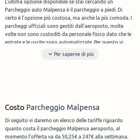
L’ultima opzione disponibile se stai cercando un
Parcheggio auto Malpensa è il parcheggio a piedi. Di
certo è l’opzione più costosa, ma anche la più comoda. I
Top Parcheggi Con Valet Malpensa Aeroporto
parcheggi ufficiali sono gestiti dall’aeroporto, molte
Colossum Parking
: Si tratta di un parcheggio
volte non sono custoditi da personale fisico dato che le
interamente allo scoperto che offre un servizio di car
entrate e le uscite sono automatizzate. Per questo vi
valet, potrete quindi dirigervi direttamente in
consigliamo di scegliere un parcheggio che non sia
aeroporto dove troverete un addetto pronto a ritirare
Per saperne di più
ufficiale, dato che il personale presente per questi ultimi
l'auto e portarla al parcheggio per voi. Il prezzo per
dovrà dedicarsi solo ed esclusivamente alle vostre auto.
una settimana è di 87 euro.
Un altro punto a favore dei parcheggi non ufficiali sono i
servizi extra, potrete far lavare la vostra auto o
addirittura far fare la revisione.
Dato che ParkMundo non è un rivenditore diretto dei
Costo
Parcheggio Malpensa
parcheggi ufficiali, vi consigliamo di leggere le recensioni
su Google reviews.
Di seguito vi daremo un elenco delle tariffe riguardo
quanto costa il parcheggio Malpensa aeroporto, al
momento l’offerta va da 50,25€ a 247€ alla settimana.