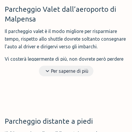
PAM
: Questo parcheggio offre una struttura sia allo
Parcheggio
Valet dall’aeroporto di
scoperto che al coperto, con un'area moderna e
Malpensa
recentemente ristrutturata. Anche in questo caso il
prezzo per una settimana è di 55 euro.
Il parcheggio valet è il modo migliore per risparmiare
tempo, rispetto allo shuttle dovrete soltanto consegnare
l’auto al driver e dirigervi verso gli imbarchi.
Vi costerà leggermente di più, non dovrete però perdere
ulteriore tempo portando la vostra auto al parcheggio,
Per saperne di più
per poi raggiungere l’aeroporto con la navetta. La
sicurezza per i parcheggi valet è altissima, dato che molti
clienti con auto di grande valore si affidano a questo
tipo di servizio.
Inoltre è indicato per i clienti con mobilità ridotta o con
valigie molto grandi, dato il vantaggio di poter scaricare i
Parcheggio distante a
piedi
bagagli direttamente agli imbarchi.