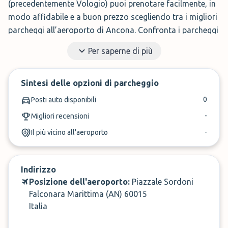
(precedentemente Vologio) puoi prenotare facilmente, in
modo affidabile e a buon prezzo scegliendo tra i migliori
parcheggi all’aeroporto di Ancona. Confronta i parcheggi
disponibili dopo aver inserito le date di arrivo e di
Per saperne di più
partenza.
Preferisci un parcheggio a basso costo? All’aperto o al
Sintesi delle opzioni di parcheggio
coperto? Custodito all’aeroporto Ancona parcheggio
0
Posti auto disponibili
lunga sosta o per poco tempo? ParkMundo mette al tuo
-
Migliori recensioni
servizio il miglior parcheggio Ancona aeroporto. Facile ed
economico, non devi far altro che cliccare!
-
Il più vicino all'aeroporto
Indirizzo
Posizione dell'aeroporto:
Piazzale Sordoni
Falconara Marittima (AN) 60015
Italia