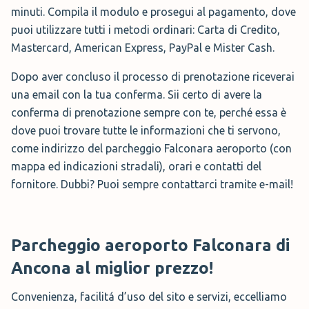
minuti. Compila il modulo e prosegui al pagamento, dove
puoi utilizzare tutti i metodi ordinari: Carta di Credito,
Rosas Car Service - Car Valet
offre questo servizio di
Mastercard, American Express, PayPal e Mister Cash.
parcheggio direttamente ad Ancona Falconara terminal a
prezzi bassi.
Dopo aver concluso il processo di prenotazione riceverai
una email con la tua conferma. Sii certo di avere la
conferma di prenotazione sempre con te, perché essa è
dove puoi trovare tutte le informazioni che ti servono,
come indirizzo del parcheggio Falconara aeroporto (con
mappa ed indicazioni stradali), orari e contatti del
fornitore. Dubbi? Puoi sempre contattarci tramite e-mail!
Parcheggio aeroporto Falconara di
Ancona al miglior prezzo!
Convenienza, facilitá d’uso del sito e servizi, eccelliamo