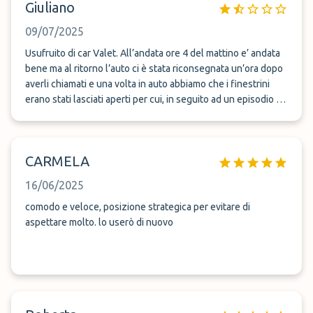
Giuliano
09/07/2025
Usufruito di car Valet. All’andata ore 4 del mattino e’ andata
bene ma al ritorno l’auto ci è stata riconsegnata un’ora dopo
averli chiamati e una volta in auto abbiamo che i finestrini
erano stati lasciati aperti per cui, in seguito ad un episodio di
pioggia intenso i sedili erano fortemente bagnati. Il driver
non ci ha comunicato la cosa e siamo arrivati a casa con i
pantaloni tutti bagnati. Ps. La pioggia è caduta alle 9 del
CARMELA
mattino, dopodiché la giornata è tornata soleggiata e calda.
Da 30 gradi. Noi abbiamo ritirato l’auto alle 22.30 per cui
16/06/2025
avrebbero potuto asciugare e ripristinare il tutto durante
tutta la giornata. Evidentemente hanno realizzato che si era
comodo e veloce, posizione strategica per evitare di
bagnata solo al momento in cui ci hanno dovuto restituire
aspettare molto. lo userò di nuovo
l’auto. Servizio quindi scadentissimo.