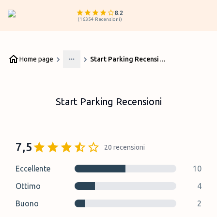
8.2
(
16354
Recensioni
)
Home page
Start Parking Recensioni
More
Start Parking Recensioni
7,5
20
recensioni
Eccellente
10
Ottimo
4
Buono
2