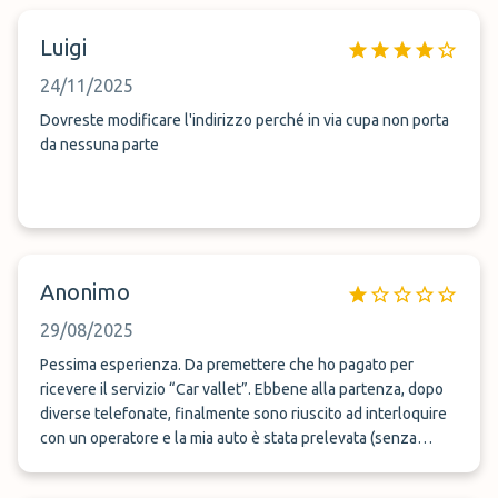
Luigi
24/11/2025
Dovreste modificare l'indirizzo perché in via cupa non porta
da nessuna parte
Anonimo
29/08/2025
Pessima esperienza. Da premettere che ho pagato per
ricevere il servizio “Car vallet”. Ebbene alla partenza, dopo
diverse telefonate, finalmente sono riuscito ad interloquire
con un operatore e la mia auto è stata prelevata (senza
ricevuta di consegna) a circa 200 m dall’ingresso
dell’aeroporto (avevo diversi bagagli pesanti). Al rientro