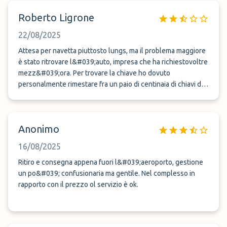
l’operatore mi riferiva di non poter effettuare il servizio “car
Roberto Ligrone
vallet” per cui, previo appuntamento sempre a 200 m
dall’ingresso dell’aeroporto, dopo diversi minuti di attesa,
22/08/2025
vengo condotto con navetta, in tarda notte, presso la sede
del parcheggio, ubicato in una zona di campagna, distante
Attesa per navetta piuttosto lungs, ma il problema maggiore
dall’autostrada che sono poi, non senza patemi d’animo,
è stato ritrovare l&#039;auto, impresa che ha richiestovoltre
mezz&#039;ora. Per trovare la chiave ho dovuto
riuscito a raggiungere. Non aggiungo altro
personalmente rimestare fra un paio di centinaia di chiavi di
altre auto, tutte conservate insieme in due sacchi. Peraltro
senza successo. L&#039;auto, finalmente ritrovata, aveva la
chiave già inserita nel quadro. Totale disorganizzazione.
Anonimo
Peccato perché il parcheggio è molto vicino
all&#039;aeroporto.
16/08/2025
Ritiro e consegna appena fuori l&#039;aeroporto, gestione
un po&#039; confusionaria ma gentile. Nel complesso in
rapporto con il prezzo ol servizio è ok.