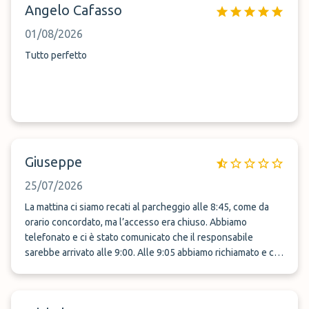
Angelo Cafasso
01/08/2026
Tutto perfetto
Giuseppe
25/07/2026
La mattina ci siamo recati al parcheggio alle 8:45, come da
orario concordato, ma l’accesso era chiuso. Abbiamo
telefonato e ci è stato comunicato che il responsabile
sarebbe arrivato alle 9:00. Alle 9:05 abbiamo richiamato e ci è
stato chiesto di attendere ulteriori 15 minuti. Alle 9:20 non
abbiamo più ricevuto risposta. Avendo il gate in chiusura alle
10:20 e il rischio di perdere il volo, siamo stati costretti a