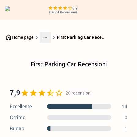
8.2
(
16354
Recensioni
)
Home page
First Parking Car Recensioni
More
First Parking Car Recensioni
7,9
20
recensioni
Eccellente
14
Ottimo
0
Buono
1