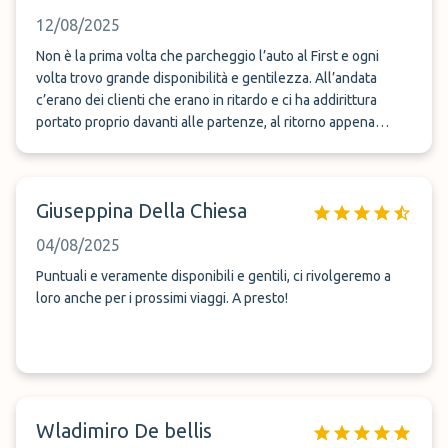
12/08/2025
Non è la prima volta che parcheggio l’auto al First e ogni
volta trovo grande disponibilità e gentilezza. All’andata
c’erano dei clienti che erano in ritardo e ci ha addirittura
portato proprio davanti alle partenze, al ritorno appena
sbarcato ho chiamato e do massimo 5/7 minuti è arrivata la
navetta con un autista molto gentile che nonostante il
traffico insisteva per aiutarmi con il mio bagaglio. Tra l’altro
Giuseppina Della Chiesa
un anno fa ero arrivata con un ritardo tale che pensavo di
perdere il volo e invece la creatività e gentilezza dei
04/08/2025
napoletani si è rivelata provvidenziale. Un dipendente del
First parking mi ha visto preoccupata e senza dire una parola
Puntuali e veramente disponibili e gentili, ci rivolgeremo a
è salito su uno scooter e mi ha portato in aeroporto in pochi
loro anche per i prossimi viaggi. A presto!
minuti ( tipo 3) ed io sono riuscita a partire tranquillamente.
Wladimiro De bellis