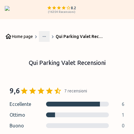
8.2
(
16354
Recensioni
)
Home page
Qui Parking Valet Recensioni
More
Qui Parking Valet Recensioni
9,6
7
recensioni
Eccellente
6
Ottimo
1
Buono
0