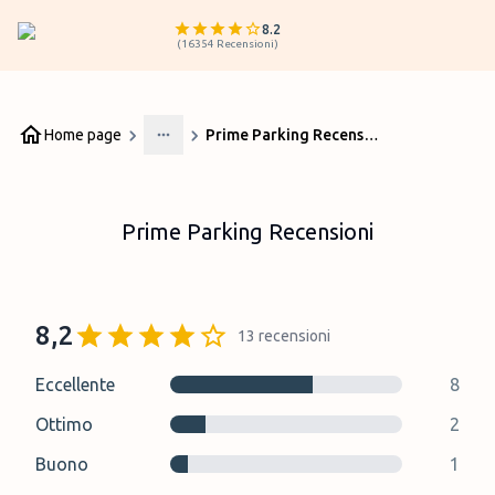
8.2
(
16354
Recensioni
)
Home page
Prime Parking Recensioni
More
Prime Parking Recensioni
8,2
13
recensioni
Eccellente
8
Ottimo
2
Buono
1