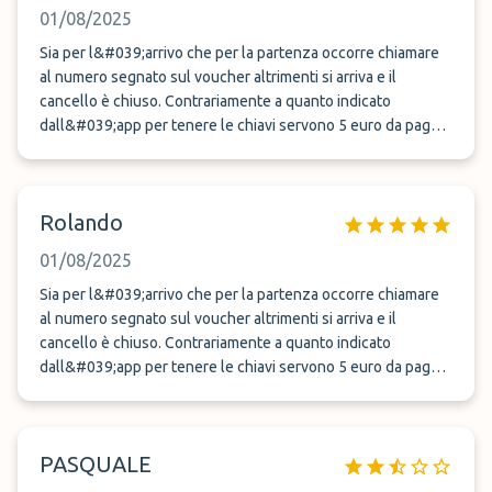
01/08/2025
Sia per l&#039;arrivo che per la partenza occorre chiamare
al numero segnato sul voucher altrimenti si arriva e il
cancello è chiuso. Contrariamente a quanto indicato
dall&#039;app per tenere le chiavi servono 5 euro da pagare
in loco. Al ritorno apprezzato la relativa velocità per
l&#039;arrivo della navetta (circa 15 Min di attesa) dopo aver
chiamato per avvisare di essere fuori dall&#039;aeroporto.
Rolando
Ovviamente il parcheggio è scoperto pertanto al ritiro la
macchina era piena di polvere esterna. Complessivamente
01/08/2025
abbastanza bene.
Sia per l&#039;arrivo che per la partenza occorre chiamare
al numero segnato sul voucher altrimenti si arriva e il
cancello è chiuso. Contrariamente a quanto indicato
dall&#039;app per tenere le chiavi servono 5 euro da pagare
in loco. Al ritorno apprezzato la relativa velocità per
l&#039;arrivo della navetta (circa 15 Min di attesa) dopo aver
chiamato per avvisare di essere fuori dall&#039;aeroporto.
PASQUALE
Ovviamente il parcheggio è scoperto pertanto al ritiro la
macchina era piena di polvere esterna. Complessivamente