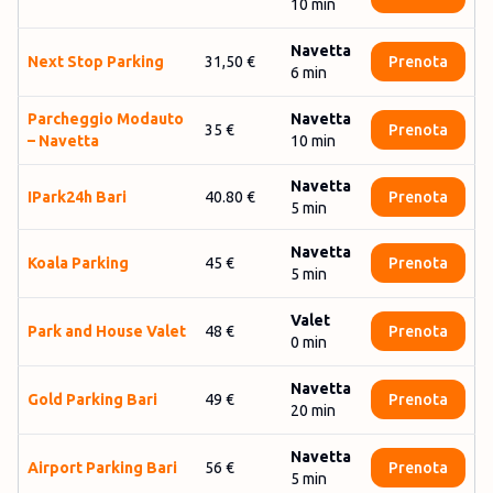
10
min
Navetta
Next Stop Parking
31,50 €
Prenota
6
min
Par­cheggio Mo­dauto
Navetta
35 €
Prenota
– Na­vetta
10
min
Navetta
IPar­k24h Bari
40.80 €
Prenota
5
min
Navetta
Koala Parking
45 €
Prenota
5
min
Valet
Park and House Valet
48 €
Prenota
0
min
Navetta
Gold Parking Bari
49 €
Prenota
20
min
Navetta
Air­port Par­king Bari
56 €
Prenota
5
min