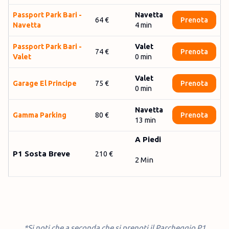
Pass­port Par­k Ba­ri -
Navetta
64 €
Prenota
Na­vet­ta
4
min
Passport Park Bari -
Valet
74 €
Prenota
Valet
0
min
Valet
Garage El Principe
75 €
Prenota
0
min
Navetta
Gamma Parking
80 €
Prenota
13
min
A Piedi
P1 Sosta Breve
210 €
2 Min
*Si noti che a seconda che si prenoti il Parcheggio P1