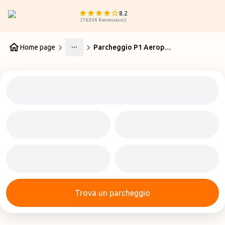
8.2
(
16354
Recensioni
)
Home page
Parcheggio P1 Aeroporto Bari
More
Trova un parcheggio