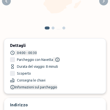
Previous slide
Next
…
Dettagli
04:00 - 00:30
Parcheggio con Navetta
Durata del viaggio: 8 minuti
Scoperto
Consegna le chiavi
Informazioni sul parcheggio
Indirizzo