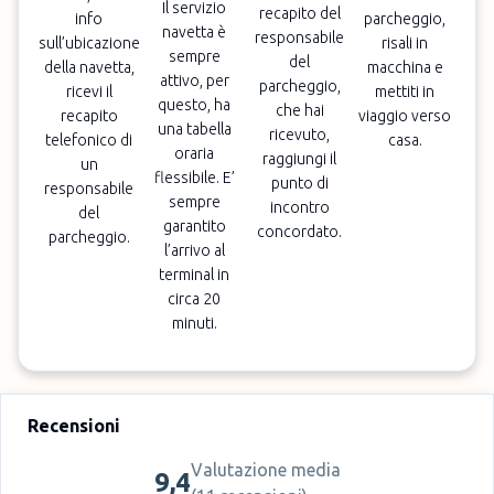
Il servizio
recapito del
info
parcheggio,
navetta è
responsabile
sull’ubicazione
risali in
sempre
del
della navetta,
macchina e
attivo, per
parcheggio,
ricevi il
mettiti in
questo, ha
che hai
recapito
viaggio verso
una tabella
ricevuto,
telefonico di
casa.
oraria
raggiungi il
un
flessibile. E’
punto di
responsabile
sempre
incontro
del
garantito
concordato.
parcheggio.
l’arrivo al
terminal in
circa 20
minuti.
Recensioni
Valutazione media
9,4