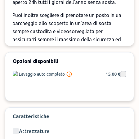
aperto 24h tutti i giorni dell'anno senza sosta.
Puoi inoltre scegliere di prenotare un posto in un
parcheggio allo scoperto in un'area di sosta
sempre custodita e videosorvegliata per
assicurarti sempre il massimo della sicurezza ed
evitarti preoccupazioni durante il tuo viaggio.
Prenota ora Next Stop Parking all'aeroporto di
Opzioni disponibili
Bari su
ParkMundo
!
Lavaggio auto completo
15,00 €
Caratteristiche
Attrezzature