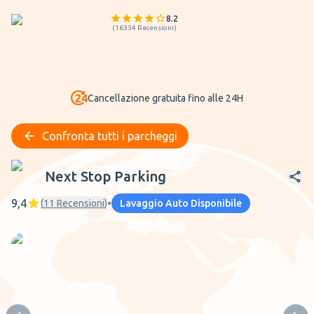
8.2
(
16354
Recensioni
)
Cancellazione gratuita fino alle 24H
Confronta tutti i parcheggi
Next Stop Parking
Next Stop Parking
9,4
(
11
Recensioni
)
•
Lavaggio Auto Disponibile