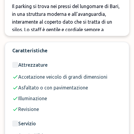
Il parking si trova nei pressi del lungomare di Bari,
in una struttura moderna e all'avanguardia,
interamente al coperto dato che si tratta di un
silos. Lo staff è gentile e cordiale sempre a
disposizione per i propri clienti.
Prenota ora il parcheggio Gold Parking
Caratteristiche
all'aeroporto di Bari su
ParkMundo
e risparmia!
Attrezzature
Accetazione veicolo di grandi dimensioni
Asfaltato o con pavimentazione
Illuminazione
Revisione
Servizio