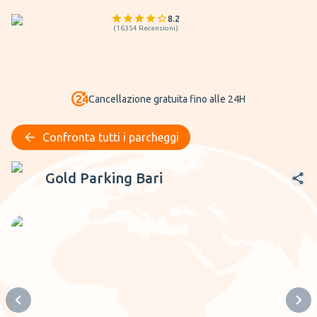
8.2
(
16354
Recensioni
)
Cancellazione gratuita fino alle 24H
Confronta tutti i parcheggi
Gold Parking Bari
Gold Parking Bari
Previous slide
Next