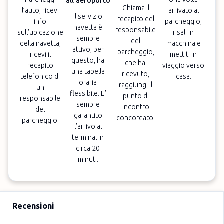
all’aeroporto
Chiama il
l’auto, ricevi
arrivato al
Il servizio
recapito del
info
parcheggio,
navetta è
responsabile
sull’ubicazione
risali in
sempre
del
della navetta,
macchina e
attivo, per
parcheggio,
ricevi il
mettiti in
questo, ha
che hai
recapito
viaggio verso
una tabella
ricevuto,
telefonico di
casa.
oraria
raggiungi il
un
flessibile. E’
punto di
responsabile
sempre
incontro
del
garantito
concordato.
parcheggio.
l’arrivo al
terminal in
circa 20
minuti.
Recensioni