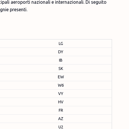
ipali aeroporti nazionali e internazionali. Di seguito
gnie presenti.
LG
DY
IB
SK
EW
W6
VY
HV
FR
AZ
U2