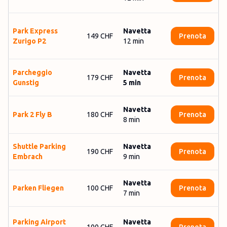
Park Express
Navetta
149 CHF
Prenota
Zurigo P2
12
min
Parcheggio
Navetta
179 CHF
Prenota
Gunstig
5
min
Navetta
Park 2 Fly B
180 CHF
Prenota
8
min
Shuttle Parking
Navetta
190 CHF
Prenota
Embrach
9
min
Navetta
Parken Fliegen
100 CHF
Prenota
7
min
Parking Airport
Navetta