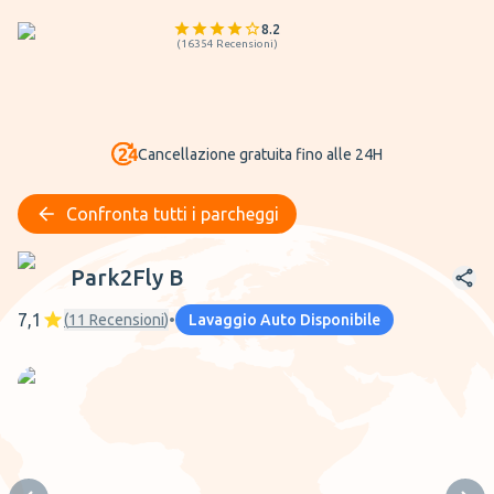
8.2
(
16354
Recensioni
)
Cancellazione gratuita fino alle 24H
Confronta tutti i parcheggi
Park2Fly B
Park2Fly B
7,1
(
11
Recensioni
)
•
Lavaggio Auto Disponibile