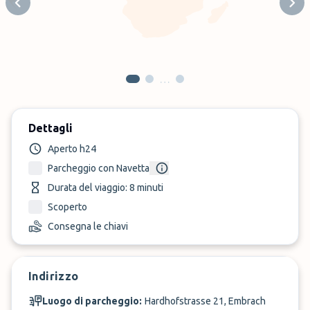
Previous slide
Next
…
Dettagli
Aperto h24
Parcheggio con Navetta
Durata del viaggio: 8 minuti
Scoperto
Consegna le chiavi
Indirizzo
Luogo di parcheggio:
Hardhofstrasse 21, Embrach