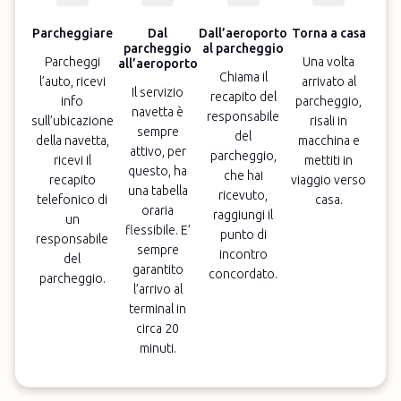
Parcheggiare
Dal
Dall’aeroporto
Torna a casa
parcheggio
al parcheggio
Parcheggi
Una volta
all’aeroporto
Chiama il
l’auto, ricevi
arrivato al
Il servizio
recapito del
info
parcheggio,
navetta è
responsabile
sull’ubicazione
risali in
sempre
del
della navetta,
macchina e
attivo, per
parcheggio,
ricevi il
mettiti in
questo, ha
che hai
recapito
viaggio verso
una tabella
ricevuto,
telefonico di
casa.
oraria
raggiungi il
un
flessibile. E’
punto di
responsabile
sempre
incontro
del
garantito
concordato.
parcheggio.
l’arrivo al
terminal in
circa 20
minuti.