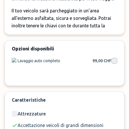
Il tuo veicolo sarà parcheggiato in un’area
all'esterno asfaltata, sicura e sorvegliata. Potrai
inoltre tenere le chiavi con te durante tutta la
durata del viaggio.
Prenota subito online il tuo posto auto su
Opzioni disponibili
ParkMundo
e parti senza stress dall'aeroporto di
Zurigo!
Lavaggio auto completo
99,00 CHF
Importante
La navetta è inclusa per un massimo di 5
persone, ogni passeggero extra paga una tariffa
aggiuntiva di 20 CHF.
Caratteristiche
Supplemento di CHF 50 per veicoli di grandi
Attrezzature
dimensioni.
Lavaggio interno ed esterno del veicolo: CHF 99.
Accettazione veicoli di grandi dimensioni