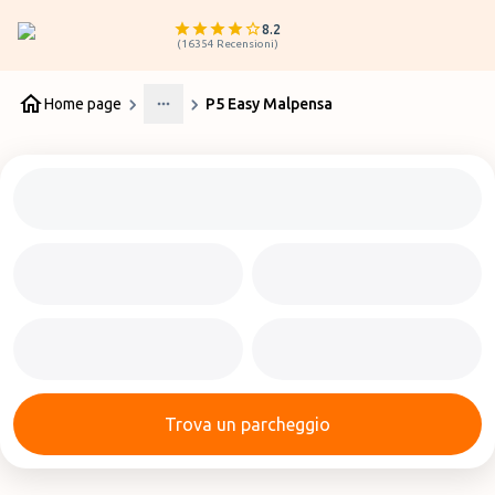
8.2
(
16354
Recensioni
)
Home page
P5 Easy Malpensa
More
Trova un parcheggio