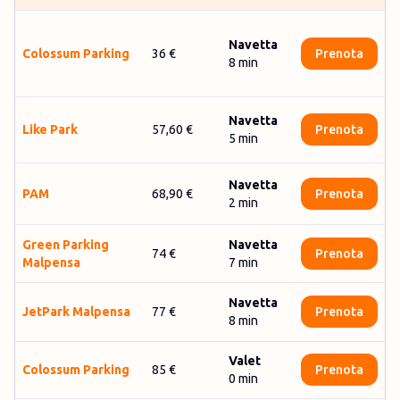
Navetta
Colossum Parking
36 €
Prenota
8
min
Navetta
Like Park
57,60 €
Prenota
5
min
Navetta
PAM
68,90 €
Prenota
2
min
Gre­en Par­king
Navetta
74 €
Prenota
Mal­pen­sa
7
min
Navetta
JetPark Malpensa
77 €
Prenota
8
min
Valet
Colossum Parking
85 €
Prenota
0
min