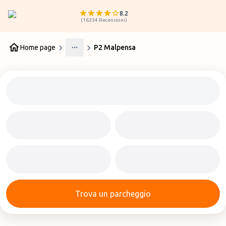
8.2
(
16354
Recensioni
)
Home page
P2 Malpensa
More
Trova un parcheggio