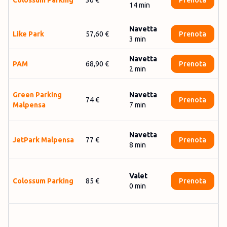
Colossum Parking
36 €
Prenota
14
min
Navetta
Like Park
57,60 €
Prenota
3
min
Navetta
PAM
68,90 €
Prenota
2
min
Gre­en Par­king
Navetta
74 €
Prenota
Mal­pen­sa
7
min
Navetta
JetPark Malpensa
77 €
Prenota
8
min
Valet
Colossum Parking
85 €
Prenota
0
min