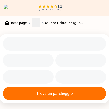
8.2
(
16354
Recensioni
)
Home page
Milano Prime Inaugurato il nuovo terminal di Malpensa
More
Trova un parcheggio