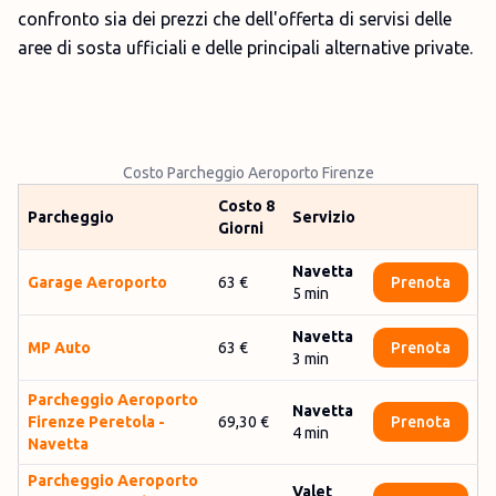
confronto sia dei prezzi che dell'offerta di servisi delle
aree di sosta ufficiali e delle principali alternative private.
Costo Parcheggio Aeroporto Firenze
Costo 8
Parcheggio
Servizio
Giorni
Navetta
Garage Aeroporto
63 €
Prenota
5
min
Navetta
MP Auto
63 €
Prenota
3
min
Parch­eggio Aero­porto
Navetta
Firenze Peretola -
69,30 €
Prenota
4
min
Navetta
Par­cheggio Aero­porto
Valet