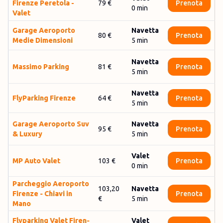
Firenze Peretola -
79 €
Prenota
0
min
Valet
Garage Aeroporto
Navetta
80 €
Prenota
Medie Dimensioni
5
min
Navetta
Mas­si­mo Par­king
81 €
Prenota
5
min
Navetta
Fly­Par­king Fi­ren­ze
64 €
Prenota
5
min
Garage Aeroporto Suv
Navetta
95 €
Prenota
& Luxury
5
min
Valet
MP Auto Valet
103 €
Prenota
0
min
Par­cheggio Aero­porto
103,20
Navetta
Firenze - Chiavi in
Prenota
€
5
min
Mano
Fly­par­king Valet Fir­en­
Valet