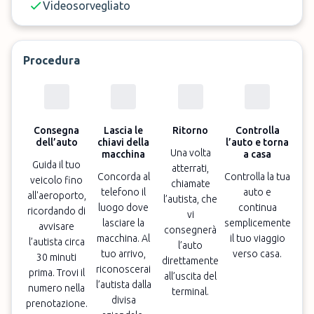
Videosorvegliato
Procedura
Consegna
Lascia le
Ritorno
Controlla
dell’auto
chiavi della
l’auto e torna
Una volta
macchina
a casa
Guida il tuo
atterrati,
Concorda al
Controlla la tua
veicolo fino
chiamate
telefono il
auto e
all'aeroporto,
l’autista, che
luogo dove
continua
ricordando di
vi
lasciare la
semplicemente
avvisare
consegnerà
macchina. Al
il tuo viaggio
l’autista circa
l’auto
tuo arrivo,
verso casa.
30 minuti
direttamente
riconoscerai
prima. Trovi il
all’uscita del
l’autista dalla
numero nella
terminal.
divisa
prenotazione.