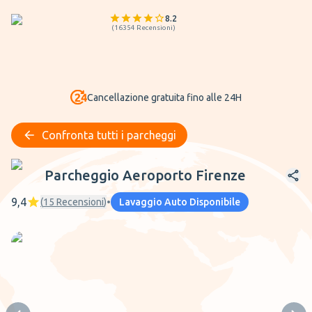
8.2
(
16354
Recensioni
)
Cancellazione gratuita fino alle 24H
Confronta tutti i parcheggi
Parcheggio Aeroporto Firenze
Parcheggio Aeroporto Firenze
9,4
(
15
Recensioni
)
•
Lavaggio Auto Disponibile