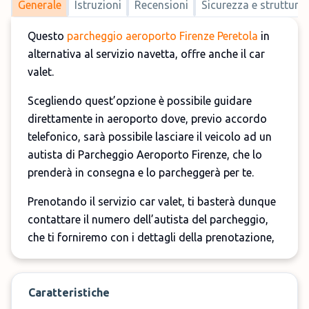
Generale
Istruzioni
Recensioni
Sicurezza e strutture
Questo
parcheggio aeroporto Firenze Peretola
in
alternativa al servizio navetta, offre anche il car
valet.
Scegliendo quest’opzione è possibile guidare
direttamente in aeroporto dove, previo accordo
telefonico, sarà possibile lasciare il veicolo ad un
autista di Parcheggio Aeroporto Firenze, che lo
prenderà in consegna e lo parcheggerà per te.
Prenotando il servizio car valet, ti basterà dunque
contattare il numero dell’autista del parcheggio,
che ti forniremo con i dettagli della prenotazione,
circa 40 minuti prima di usufruire del servizio e
dunque consegnare e ritirare il veicolo
direttamente in aeroporto.
Caratteristiche