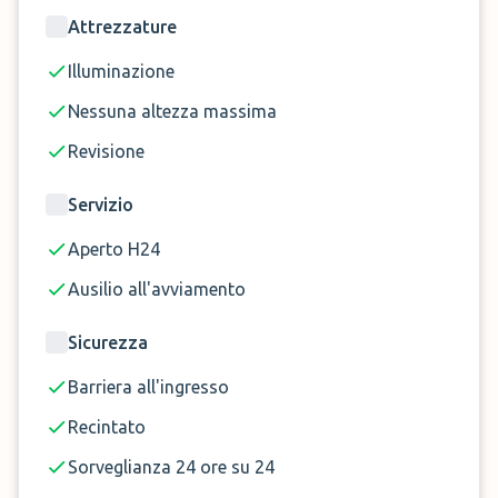
Attrezzature
Prenota ora il
Parcheggio Aeroporto Firenze
vicino
Illuminazione
il Peretola!
Nessuna altezza massima
Revisione
Servizio
Aperto H24
Ausilio all'avviamento
Sicurezza
Barriera all'ingresso
Recintato
Sorveglianza 24 ore su 24