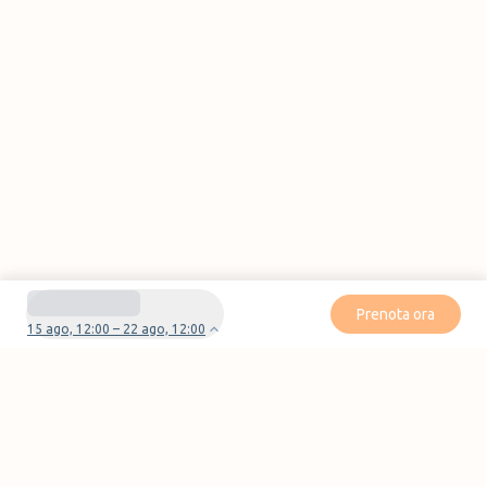
Prenota ora
15 ago, 12:00 – 22 ago, 12:00
Avete domande o problemi con la vostra