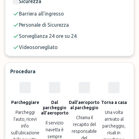
Sicurezza
Barriera all'ingresso
Personale di Sicurezza
Sorveglianza 24 ore su 24
Videosorvegliato
Procedura
Parcheggiare
Dal
Dall’aeroporto
Torna a casa
parcheggio
al parcheggio
Parcheggi
Una volta
all’aeroporto
Chiama il
l’auto, ricevi
arrivato al
Il servizio
recapito del
info
parcheggio,
navetta è
responsabile
sull’ubicazione
risali in
sempre
del