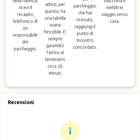
della navetta,
macchina e
attivo, per
parcheggio,
ricevi il
mettiti in
questo, ha
che hai
recapito
viaggio verso
una tabella
ricevuto,
telefonico di
casa.
oraria
raggiungi il
un
flessibile. E’
punto di
responsabile
sempre
incontro
del
garantito
concordato.
parcheggio.
l’arrivo al
terminal in
circa 20
minuti.
Recensioni