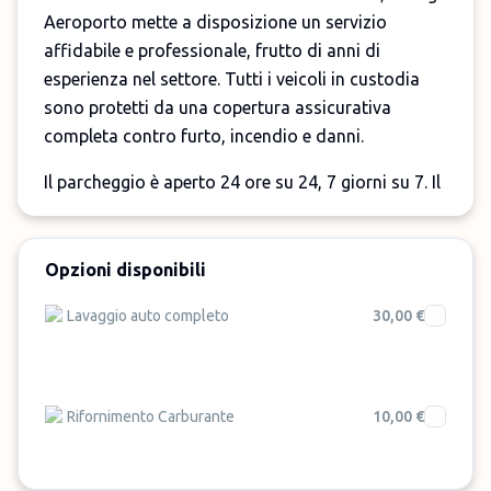
Aeroporto mette a disposizione un servizio
affidabile e professionale, frutto di anni di
esperienza nel settore. Tutti i veicoli in custodia
sono protetti da una copertura assicurativa
completa contro furto, incendio e danni.
Il parcheggio è aperto 24 ore su 24, 7 giorni su 7. Il
personale, sempre disponibile e puntuale,
garantisce che la tua auto rimanga all'interno della
struttura per tutta la durata della sosta.
Opzioni disponibili
Sono inclusi gratuitamente il servizio navetta da e
Lavaggio auto completo
30,00 €
per l'aeroporto, il ripristino della batteria esausta
per i veicoli elettrici e il controllo della pressione
degli pneumatici.
Rifornimento Carburante
10,00 €
Sono invece disponibili a pagamento la ricarica dei
veicoli elettrici, il lavaggio interno ed esterno