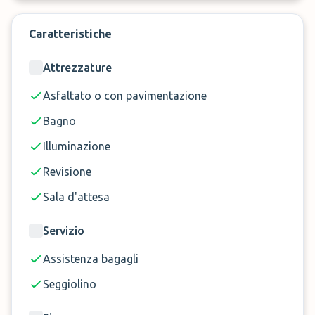
dell'auto e il servizio di rifornimento.
Caratteristiche
Prenota ora il tuo posto auto per veicoli di medie
dimensioni presso Garage Aeroporto all'aeroporto
Attrezzature
di Firenze su ParkMundo!
Asfaltato o con pavimentazione
Bagno
Illuminazione
Revisione
Sala d'attesa
Servizio
Assistenza bagagli
Seggiolino