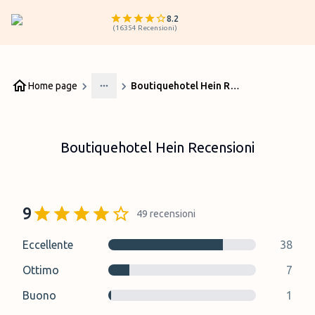
8.2
(
16354
Recensioni
)
Home page
Boutiquehotel Hein Recensioni
More
Boutiquehotel Hein Recensioni
9
49
recensioni
Eccellente
38
Ottimo
7
Buono
1