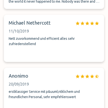
the world it never happened to me. Nobody was there and of
course no shuttle service was available. I called the only
telephone number what I had but of course nobody picked
up, so I paid 50 EUR for nothing. No contact number where
Michael Nethercott
can I solve my issue.
11/10/2019
Nett zuvorkommend und efficient alles sehr
zufriedenstellend
Anonimo
20/09/2019
erstklassiger Service mit p&uuml;ntklichem und
freundlichen Personal, sehr empfehlenswert