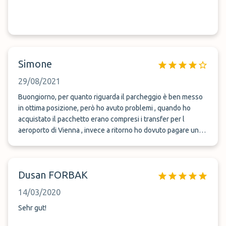
Simone
29/08/2021
Buongiorno, per quanto riguarda il parcheggio è ben messo
in ottima posizione, però ho avuto problemi , quando ho
acquistato il pacchetto erano compresi i transfer per l
aeroporto di Vienna , invece a ritorno ho dovuto pagare un
taxi , nonostante a l acquisto c era scritto compreso i viaggi in
aeroporto 😢
Dusan FORBAK
14/03/2020
Sehr gut!