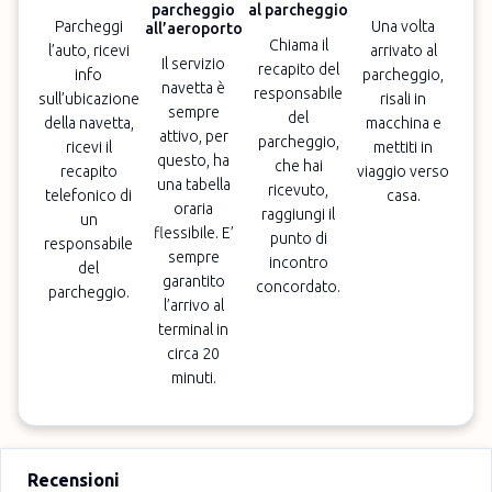
parcheggio
al parcheggio
Parcheggi
Una volta
all’aeroporto
Chiama il
l’auto, ricevi
arrivato al
Il servizio
recapito del
info
parcheggio,
navetta è
responsabile
sull’ubicazione
risali in
sempre
del
della navetta,
macchina e
attivo, per
parcheggio,
ricevi il
mettiti in
questo, ha
che hai
recapito
viaggio verso
una tabella
ricevuto,
telefonico di
casa.
oraria
raggiungi il
un
flessibile. E’
punto di
responsabile
sempre
incontro
del
garantito
concordato.
parcheggio.
l’arrivo al
terminal in
circa 20
minuti.
Recensioni