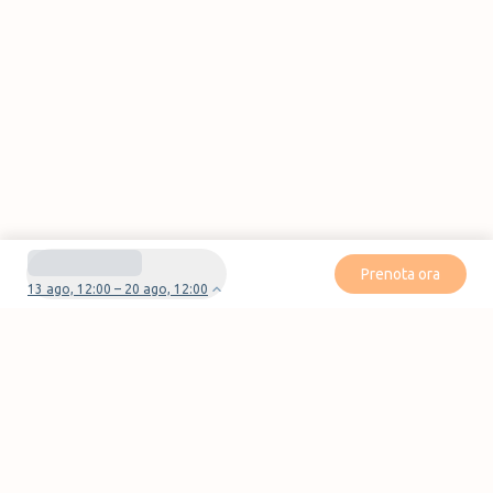
Prenota ora
13 ago, 12:00 – 20 ago, 12:00
Avete domande o problemi con la vostra
prenotazione?