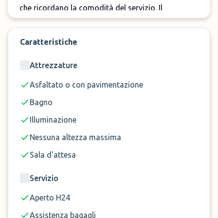
che ricordano la comodità del servizio. Il
parcheggio del Boutiquehotel Hein è ad appena
6 minuti di distanza dall'aeroporto di Vienna ed è
Caratteristiche
ad esso collegato da un professionale servizio
navetta gratis, che per la breve distanza vi
Attrezzature
garantirà il trasporto in aeroporto senza lunghe
attese. Inoltre sarete certi di lasciare l'auto in un
Asfaltato o con pavimentazione
parcheggio sicuro non avendo così
Bagno
preoccupazioni durante la vostra assenza.
Illuminazione
Nessuna altezza massima
Prenota ora il parcheggio ddel Boutiquehotel Hein
Sala d'attesa
a Vienna!
Servizio
Aperto H24
Assistenza bagagli