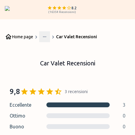
8.2
(
16354
Recensioni
)
Home page
Car Valet Recensioni
More
Car Valet Recensioni
9,8
3
recensioni
Eccellente
3
Ottimo
0
Buono
0