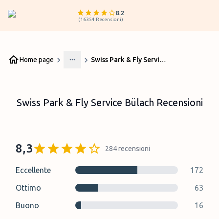
8.2
(
16354
Recensioni
)
Home page
Swiss Park & ​​Fly Service Bülach Recensioni
More
Swiss Park & ​​Fly Service Bülach Recensioni
8,3
284
recensioni
Eccellente
172
Ottimo
63
Buono
16