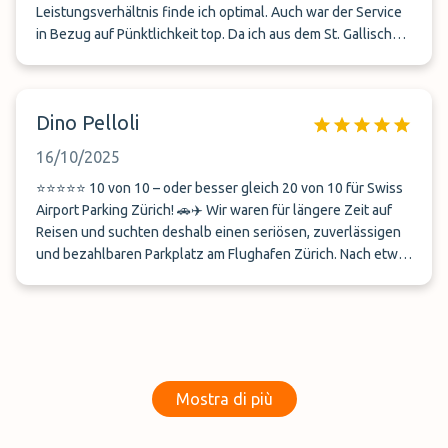
Leistungsverhältnis finde ich optimal. Auch war der Service
in Bezug auf Pünktlichkeit top. Da ich aus dem St. Gallischen
komme, habe ich bezüglich Hinfahrt viel Zeit einsparen
können, im Gegensatz zur ÖV. Ich kann den Service nur
weiterempfehlen.
Dino Pelloli
16/10/2025
⭐⭐⭐⭐⭐ 10 von 10 – oder besser gleich 20 von 10 für Swiss
Airport Parking Zürich! 🚗✈️ Wir waren für längere Zeit auf
Reisen und suchten deshalb einen seriösen, zuverlässigen
und bezahlbaren Parkplatz am Flughafen Zürich. Nach etwas
Recherche sind wir bei SwissAirportParking.ch gelandet –
und was soll ich sagen: Volltreffer! 🎯 Schon der erste
Kontakt war professionell, freundlich und unkompliziert.
Doch das Highlight kam mit unserem Chauffeur Fabio – ein
junger, sympathischer Schweizer mit absoluter Ruhe,
Professionalität und einer Portion Schweizer Pünktlichkeit,
Mostra di più
die selbst die SBB neidisch machen würde 😄. Vom Parkplatz
zum Flughafen Zürich ging alles reibungslos und entspannt.