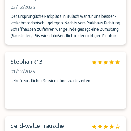
03/12/2025
Der ursprüngliche Parkplatz in Bülach war für uns besser -
verkehrstechnisch - gelegen. Nachts vom Parkhaus Richtung
Schaffhausen zu fahren war gelinde gesagt eine Zumutung
(Baustellen). Bis wir schlußendlich in der richtigen Richtung
waren, sind wir einige Kilometer/Zeit herumgeirrt. Mit dem
Navi ging garnichts! Sorry, dass ich Ihnen das mitteilen muß.
MfG. K. Meyer
StephanR13
01/12/2025
sehr freundlicher Service ohne Wartezeiten
gerd-walter rauscher