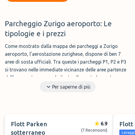
Parcheggio Zurigo aeroporto: Le
tipologie e i prezzi
Come mostrato dalla mappa dei parcheggi a Zurigo
aeroporto, l'aerostazione zurighese, dispone di ben 7
aree di sosta ufficiali. Tra queste i parcheggi P1, P2 e P3
si trovano nelle immediate vicinanze delle aree partenze
dell'aeroporto e sono dedicate alla sosta breve. I
parcheggi sosta lunga di Zurigo-Kloten P16 e P60 invece
Per saperne di più
si trovano leggermente più distanti e si consiglia di
raggiungere l'ingresso dell'aeroporto con la navetta.
Vicino Zurigo aeroporto in alternativa, puoi trovare una
davvero ottima offerta privata di parcheggio più
Flott Parken
Flott
6.9
economico ma dagli alti standard qualitativi, adatti ad
(7 Recensioni)
sotterraneo
Lavaggi