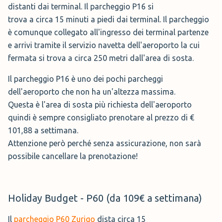
distanti dai terminal. Il parcheggio P16 si
Il
parcheggio P60 Zurigo
dista circa 15
Prenota →
trova a circa 15 minuti a piedi dai terminal. Il parcheggio
minuti a piedi dai terminal collegato ad
è comunque collegato all'ingresso dei terminal partenze
esso tramite il servizio navetta
e arrivi tramite il servizio navetta dell'aeroporto la cui
dell'aeroporto. L'area di sosta è scoperta e
fermata si trova a circa 250 metri dall'area di sosta.
per questo, non c'è altezza massima da rispettare. Anche
in questo caso non è prevista la cancellazione. Il
Il parcheggio P16 è uno dei pochi parcheggi
parcheggio al P60, costa 101,88 € con prenotazione.
dell'aeroporto che non ha un'altezza massima.
Questa è l'area di sosta più richiesta dell'aeroporto
quindi è sempre consigliato prenotare al prezzo di €
101,88 a settimana.
Attenzione però perché senza assicurazione, non sarà
possibile cancellare la prenotazione!
Holiday Budget - P60 (da 109€ a settimana)
Il
parcheggio P60 Zurigo
dista circa 15