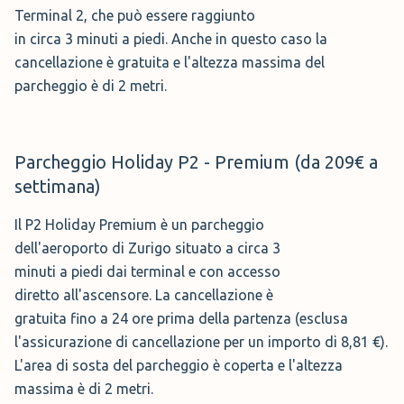
presente un'area ristoro e un wc. Potrete inoltre scegliere
Terminal 2, che può essere raggiunto
massima è di 2 metri.
per un parcheggio coperto.
in circa 3 minuti a piedi. Anche in questo caso la
🕤 Orari:
04:00 alle 00:00.
Il parcheggio al P2 Holiday Premium per una settimana,
cancellazione è gratuita e l'altezza massima del
🚌 Servizio:
Navetta
costa 209.16 €. In caso volessi prolungare la sosta.
parcheggio è di 2 metri.
🅿️ Posti Auto:
coperti e scoperti
Dovrai pagare € 15,88 per ogni 12 ore aggiuntive.
Prenota →
Parcheggio Holiday P2 - Premium (da 209€ a
P6 Business (da 180€ a settimana)
settimana)
Il Business P6 all'aeroporto di Zurigo è un
Il P2 Holiday Premium è un parcheggio
Shuttle Parking Embrach
(
110,00 €
a
parcheggio coperto distante 5 minuti a
dell'aeroporto di Zurigo situato a circa 3
settimana)
piedi dai terminal. Ha diversi posti auto
minuti a piedi dai terminal e con accesso
riservati alle auto elettriche, tuttavia un
diretto all'ascensore. La cancellazione è
Parkplatz Online
offre un ampio parcheggio aeroporto
posto per il tuo veicolo elettrico non può essere
gratuita fino a 24 ore prima della partenza (esclusa
Zurigo aperto h24 tutti i giorni dell’anno a soli 4 Km
garantito senza riservare in modo specifico il parcheggio
l'assicurazione di cancellazione per un importo di 8,81 €).
dall'aerostazione! Il parcheggio in questione dispone
Park & Charge P6. La cancellazione è gratuita. Anche in
L'area di sosta del parcheggio è coperta e l'altezza
infatti di un’area di sosta interamente al coperto,
questo caso l'altezza massima è di 2 metri. Il parcheggio
massima è di 2 metri.
illuminata e costantemente protetta sia da un sistema di