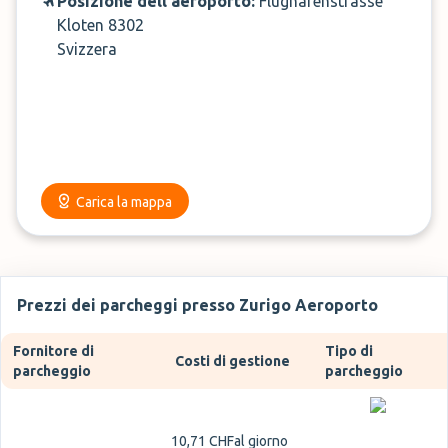
Posizione dell'aeroporto:
Flughafenstrasse
di Zurigo migliore, in relazione alle tue esigenze, al prezzo
Kloten 8302
più economico, al momento della ricerca. Prenota in
Svizzera
anticipo per
risparmiare fino al 25%
Carica la mappa
Prezzi dei parcheggi presso Zurigo Aeroporto
Fornitore di
Tipo di
Costi di gestione
parcheggio
parcheggio
10,71 CHF
al giorno