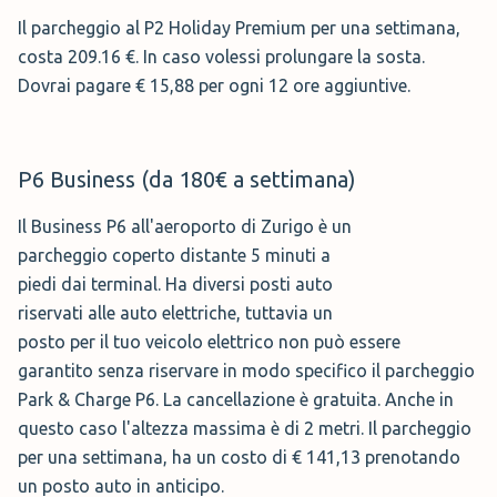
per una settimana, ha un costo di € 141,13 prenotando
accesso controllato che da un moderno sistema di
Il parcheggio al P2 Holiday Premium per una settimana,
un posto auto in anticipo.
telecamere di videosorveglianza, consigliata per
costa 209.16 €. In caso volessi prolungare la sosta.
comodità e sicurezza in particolare se cerchi un
In caso la sosta sia più lunga è previsto un costo di €
Dovrai pagare € 15,88 per ogni 12 ore aggiuntive.
parcheggio per il Zurigo aeroporto parcheggio per una
14,11 per ogni 12 ore aggiuntive.
lunga sosta.
P6 Business (da 180€ a settimana)
🕤 Orari:
24/7
Parcheggio P6 Comfort (da 180€ a settimana)
🚌 Servizio:
Navetta
Il Business P6 all'aeroporto di Zurigo è un
Il parcheggio P6 Comfort è modo simile per
🅿️ Posti Auto:
scoperti
parcheggio coperto distante 5 minuti a
caratteristiche al P6 appena descritto, ed
piedi dai terminal. Ha diversi posti auto
Prenota →
ha un costo di 180,29 € a settimana. L'unica
riservati alle auto elettriche, tuttavia un
differenza evidente è che la cancellazione
posto per il tuo veicolo elettrico non può essere
gratuita è possibile fino a 7 giorni dall'inizio della
garantito senza riservare in modo specifico il parcheggio
sosta (o fino all'inizio della prenotazione acquistando
Shuttle Parking
(
120,00 €
a
Park & Charge P6. La cancellazione è gratuita. Anche in
un'assicurazione per l'annullamento al prezzo di € 8,80).
questo caso l'altezza massima è di 2 metri. Il parcheggio
settimana)
per una settimana, ha un costo di € 141,13 prenotando
un posto auto in anticipo.
Nei prossimi giorni dovrai partire e