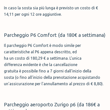
Parcheggio aeroporto Zurigo p6 (da 186€ a
stai cercando un parcheggio vicino
In caso la sosta sia più lunga è previsto un costo di €
settimana)
l’Aeroporto di Zurigo? Non ti
14,11 per ogni 12 ore aggiuntive.
Park & Charge è il parcheggio dedicato ai
preoccupare, ci pensa
Parken-
veicoli elettrici, prenotando quest'area di
Fliegen
!
sosta potrai utilizzare compreso nel prezzo
Parcheggio P6 Comfort (da 180€ a settimana)
Parken-Fliegen è un parcheggio recintato e
un'apposita colonnina per la ricarica delle
videosorvegliato h24, l'ingresso è controllato da una
auto elettriche. La cancellazione della prenotazione è
Il parcheggio P6 Comfort è modo simile per
gratuita fino a 7 giorni prima dell'inizio della sosta. La
barriera. Se lo desideri puoi anche portare la chiave della
caratteristiche al P6 appena descritto, ed
tariffa di questo parcheggio dell'aeroporto di Zurigo di
macchina con te!Il parcheggio è aperto tutti i giorni dalle
ha un costo di 180,29 € a settimana. L'unica
186,56 € a settimana.
03:00 alle 00:00. Al tuo arrivo, oltre al servizio di Parking,
differenza evidente è che la cancellazione
gratuita è possibile fino a 7 giorni dall'inizio della
potrai anche richiedere il lavaggio dell’auto.
sosta (o fino all'inizio della prenotazione acquistando
🕤 Orari:
03:00 - 00:00
Parcheggio Holiday Budget - P16 (da 101€ a
un'assicurazione per l'annullamento al prezzo di € 8,80).
🚌 Servizio:
Navetta
settimana)
🅿️ Posti Auto:
scoperti
Il P16 di Zurigo è sicuramente l'opzione più
Parcheggio aeroporto Zurigo p6 (da 186€ a
Prenota →
economica tra i parcheggi ufficiali