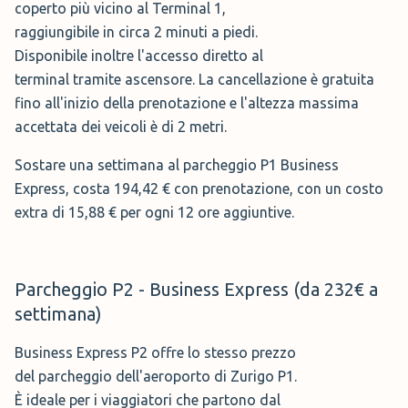
coperto più vicino al Terminal 1,
del parcheggio dell'aeroporto di Zurigo P1.
Gli orari di accettazione sono dalle 03:00 alle 00:00.
raggiungibile in circa 2 minuti a piedi.
È ideale per i viaggiatori che partono dal
🕤 Orari:
03:00 alle 00:00.
Disponibile inoltre l'accesso diretto al
Terminal 2, che può essere raggiunto
terminal tramite ascensore. La cancellazione è gratuita
🚌 Servizio:
Navetta
in circa 3 minuti a piedi. Anche in questo caso la
fino all'inizio della prenotazione e l'altezza massima
cancellazione è gratuita e l'altezza massima del
🅿️ Posti Auto:
coperti e scoperti
accettata dei veicoli è di 2 metri.
parcheggio è di 2 metri.
Prenota →
Sostare una settimana al parcheggio P1 Business
Express, costa 194,42 € con prenotazione, con un costo
Parcheggio Holiday P2 - Premium (da 209€ a
extra di 15,88 € per ogni 12 ore aggiuntive.
settimana)
Parking Airport Zürich
(
110,00 €
a
settimana)
Il P2 Holiday Premium è un parcheggio
Parcheggio P2 - Business Express (da 232€ a
dell'aeroporto di Zurigo situato a circa 3
Il parcheggio
Parking Airport Zürich
è una soluzione molto
minuti a piedi dai terminal e con accesso
settimana)
comoda in caso cerchiate un parcheggio con navetta nei
diretto all'ascensore. La cancellazione è
Business Express P2 offre lo stesso prezzo
pressi del Zurigo Aeroporto, la distanza è di soli 7 minuti, gli
gratuita fino a 24 ore prima della partenza (esclusa
del parcheggio dell'aeroporto di Zurigo P1.
l'assicurazione di cancellazione per un importo di 8,81 €).
orari lavorativi vanno dalle 04:00 - 00:00. Presso il parking è
È ideale per i viaggiatori che partono dal
L'area di sosta del parcheggio è coperta e l'altezza