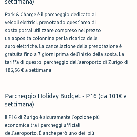
settimana)
dell'aeroporto. È anche però uno dei più
distanti dai terminal. Il parcheggio P16 si
Park & Charge è il parcheggio dedicato ai
trova a circa 15 minuti a piedi dai terminal. Il parcheggio
Park 2 Fly Zurigo (150,00 € a
veicoli elettrici, prenotando quest'area di
è comunque collegato all'ingresso dei terminal partenze
settimana)
sosta potrai utilizzare compreso nel prezzo
e arrivi tramite il servizio navetta dell'aeroporto la cui
un'apposita colonnina per la ricarica delle
fermata si trova a circa 250 metri dall'area di sosta.
Park 2 Fly
è un parcheggio
auto elettriche. La cancellazione della prenotazione è
dell'aeroporto di Zurigo con
gratuita fino a 7 giorni prima dell'inizio della sosta. La
Il parcheggio P16 è uno dei pochi parcheggi
servizio navetta, dista soltanto 3
tariffa di questo parcheggio dell'aeroporto di Zurigo di
dell'aeroporto che non ha un'altezza massima.
minuti dallo scalo svizzero. Il
186,56 € a settimana.
Questa è l'area di sosta più richiesta dell'aeroporto
parking è sotterraneo, quindi non
quindi è sempre consigliato prenotare al prezzo di €
avrete problemi in caso di intemperie. Questa struttura è
101,88 a settimana.
aperta h24, è presente un wc ed una sala d'attesa per i
Parcheggio Holiday Budget - P16 (da 101€ a
Attenzione però perché senza assicurazione, non sarà
viaggiatori.
possibile cancellare la prenotazione!
settimana)
🕤 Orari:
24/7
Il P16 di Zurigo è sicuramente l'opzione più
🚌 Servizio:
Navetta
economica tra i parcheggi ufficiali
Holiday Budget - P60 (da 109€ a settimana)
🅿️ Posti Auto:
coperti e scoperti
dell'aeroporto. È anche però uno dei più