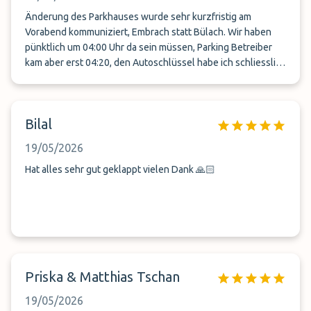
Service bezahlt, erhalten haben wir Chaos, lange
Wartezeiten, mangelnde Organisation und erhebliche
Änderung des Parkhauses wurde sehr kurzfristig am
Sicherheitsmängel. Eine der schlechtesten
Vorabend kommuniziert, Embrach statt Bülach. Wir haben
Serviceerfahrungen, die wir bisher gemacht haben. Diesen
pünktlich um 04:00 Uhr da sein müssen, Parking Betreiber
Anbieter können wir definitiv nicht weiterempfehlen.
kam aber erst 04:20, den Autoschlüssel habe ich schliesslich
auch noch abgeben müssen, obschon Schlüsselmitnahme
angeboten wurde. Bei der Rückkehr aus den Ferien nach
Kontaktaufnahme nochmals gewartet, 25 Minuten bei der
Bilal
Busstation Kante R. Pünktlichkeit scheint ein Problem zu
sein, schade.
19/05/2026
Hat alles sehr gut geklappt vielen Dank 🙏🏻
Priska & Matthias Tschan
19/05/2026