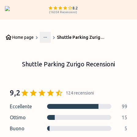
8.2
(
16354
Recensioni
)
Home page
Shuttle Parking Zurigo Recensioni
More
Shuttle Parking Zurigo Recensioni
9,2
124
recensioni
Eccellente
99
Ottimo
15
Buono
5