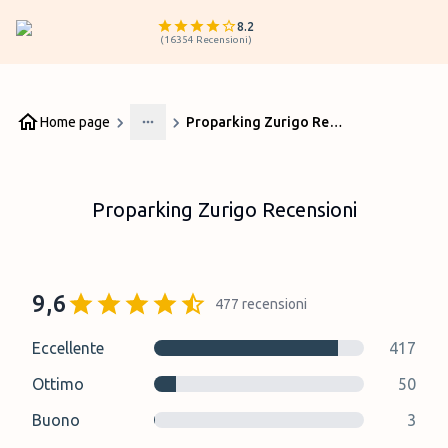
8.2
(
16354
Recensioni
)
Home page
Proparking Zurigo Recensioni
More
Proparking Zurigo Recensioni
9,6
477
recensioni
Eccellente
417
Ottimo
50
Buono
3