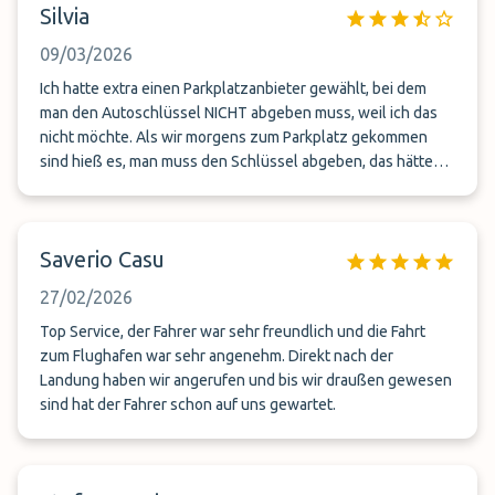
Silvia
09/03/2026
Ich hatte extra einen Parkplatzanbieter gewählt, bei dem
man den Autoschlüssel NICHT abgeben muss, weil ich das
nicht möchte. Als wir morgens zum Parkplatz gekommen
sind hieß es, man muss den Schlüssel abgeben, das hätte
sich geändert. Als ich sagte, dass dies auf der
Buchungsseite anders dargestellt war sagte der Mitarbeiter
sehr unwirsch zu mir, ich kann mein Auto ja wieder
Saverio Casu
mitnehmen und mir einen anderen Parkplatz suchen. Ich
hatte denn Platz aber schon im voraus bezahlt....Dann
27/02/2026
fuhren wir los, aber nicht zum Flughafen, sondern zu einem
anderen Prakplatz, um weitere Gäste aufzusammeln. Dies
Top Service, der Fahrer war sehr freundlich und die Fahrt
war dann chaotisch, weil die andere Gruppe ewig gebraucht
zum Flughafen war sehr angenehm. Direkt nach der
hatte, um das Fahrzeug abzustellen, das Gepäck umzuladen
Landung haben wir angerufen und bis wir draußen gewesen
und auch mit dem Fahrer zu diskutieren. Dazu kam, dass wir
sind hat der Fahrer schon auf uns gewartet.
dann plötzkich eine Person mehr im Auto waren, als
Sitzplätze vorhanden waren. So mussten sich 8 Fahrgäste 7
Sitze teilen. Durch den Umweg und die längere Wartezeit