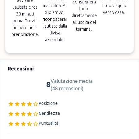
avvisare
consegnerà
macchina. Al
il tuo viaggio
l’autista circa
l’auto
tuo arrivo,
verso casa.
30 minuti
direttamente
riconoscerai
prima. Trovi il
all’uscita del
l’autista dalla
numero nella
terminal.
divisa
prenotazione.
aziendale.
Recensioni
Valutazione media
8
(
48 recensioni
)
Posizione
Gentilezza
Puntualità