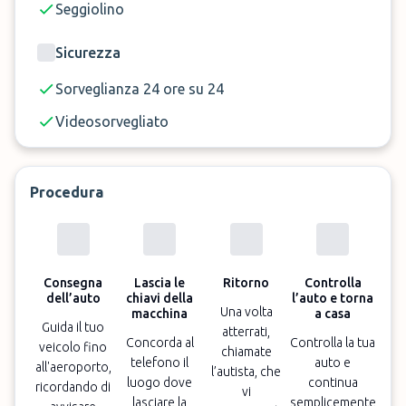
Seggiolino
Sicurezza
Sorveglianza 24 ore su 24
Videosorvegliato
Procedura
Consegna
Lascia le
Ritorno
Controlla
dell’auto
chiavi della
l’auto e torna
Una volta
macchina
a casa
Guida il tuo
atterrati,
Concorda al
Controlla la tua
veicolo fino
chiamate
telefono il
auto e
all'aeroporto,
l’autista, che
luogo dove
continua
ricordando di
vi
lasciare la
semplicemente