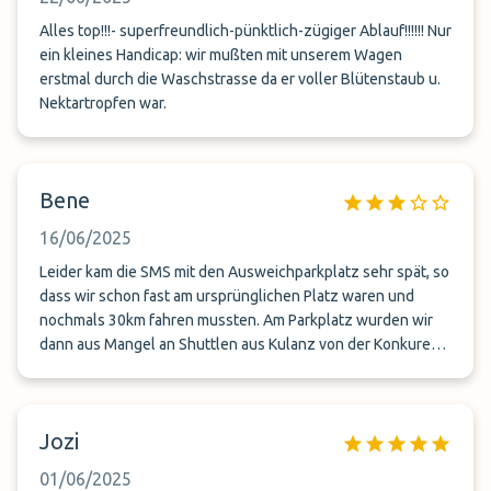
Alles top!!!- superfreundlich-pünktlich-zügiger Ablauf!!!!!! Nur
ein kleines Handicap: wir mußten mit unserem Wagen
erstmal durch die Waschstrasse da er voller Blütenstaub u.
Nektartropfen war.
Bene
16/06/2025
Leider kam die SMS mit den Ausweichparkplatz sehr spät, so
dass wir schon fast am ursprünglichen Platz waren und
nochmals 30km fahren mussten. Am Parkplatz wurden wir
dann aus Mangel an Shuttlen aus Kulanz von der Konkurenz
an den Flughafen gefahren. Auf der Rückreise mussten wir
1h! auf den Transport warten, da wir 8 Leute waren und es
kein Fahrzeug gab… war aber so angemeldet. Fahrer waren
Jozi
dafür sehr nett und auch auf dem Parkplatz waren alle
freundlich und halfen mit den Koffern. Wenn die
01/06/2025
Professionalität zur Freundlichkeit passen würde, wäre hier