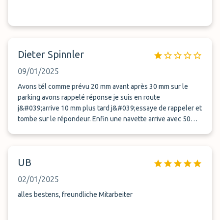
Dieter Spinnler
09/01/2025
Avons tél comme prévu 20 mm avant après 30 mm sur le
parking avons rappelé réponse je suis en route
j&#039;arrive 10 mm plus tard j&#039;essaye de rappeler et
tombe sur le répondeur. Enfin une navette arrive avec 50
minute de retard . Nous avons réussit à prendre
l&#039;avion de toute justesse Clients super super déçus.
Plus jamais !!
UB
02/01/2025
alles bestens, freundliche Mitarbeiter