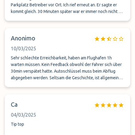
Parkplatz Betreiber vor Ort. Ich rief erneut an. Er sagte er
kommt gleich. 30 Minuten später war er immer noch nicht da.
Da der andere Betreiber mit uns Mitleid hatte, fuhr er uns
zum Flughafen. Um 3 Uhr Nachts eine Familie mit 2 kleinen
Kindern stehen zu lassen, geht gar nicht. Der andere
Anonimo
Betreiber rief ihn dann von Unterwegs an und sagt das nun
er sich um uns kümmere. Beim Anholen meinte er es seien
10/03/2025
seine Angestellten gewesen. Alles sehr fragwürdig
gelaufen.
Sehr schlechte Erreichbarkeit, haben am Flughafen 1h
warten müssen. Kein Feedback obwohl der Fahrer sich über
30min verspätet hatte. Autoschlüssel muss beim Abflug
abgegeben werden. Seltsam die Geschichte, ist allgemein
nicht zu empfehlen.
Ca
04/03/2025
Tip top