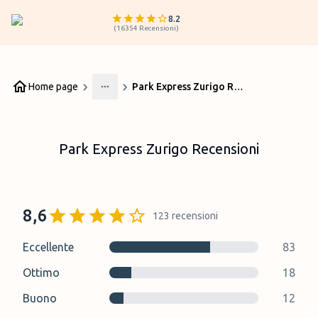
8.2
(
16354
Recensioni
)
Home page
Park Express Zurigo Recensioni
More
Park Express Zurigo Recensioni
8,6
123
recensioni
Eccellente
83
Ottimo
18
Buono
12