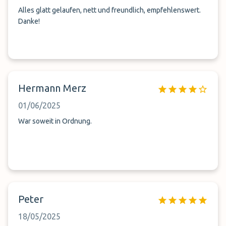
alles 1a. Da geht noch was. Auto war unbeschädigt und
Alles glatt gelaufen, nett und freundlich, empfehlenswert.
wurde gut geparkt, aber auf Kies. Bei Regen schlecht. Daher
Danke!
sehr durchwachsen, aber mit großen Potential, aber auch
sehr günstig.
Hermann Merz
01/06/2025
War soweit in Ordnung.
Peter
18/05/2025