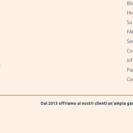
Bl
Ho
Su 
FA
Ser
erre
Co
Inf
t
Pa
Coo
Dal 2013 offriamo ai nostri clienti un'ampia g