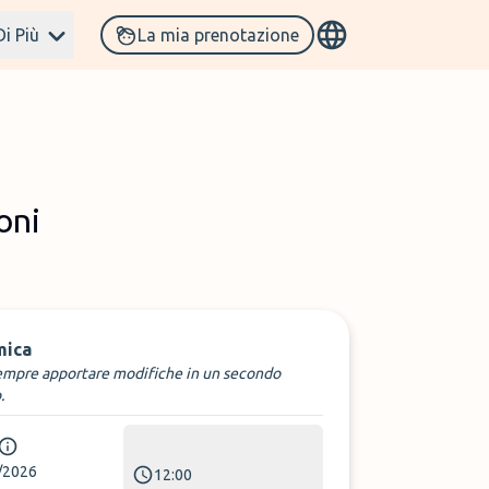
Di Più
La mia prenotazione
oni
mica
empre apportare modifiche in un secondo
.
/2026
12:00