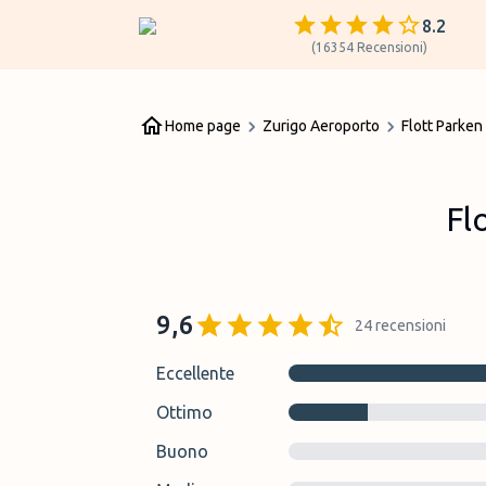
8.2
(
16354
Recensioni
)
Home page
Zurigo Aeroporto
Flott Parken
Fl
9,6
24
recensioni
Eccellente
Ottimo
Buono