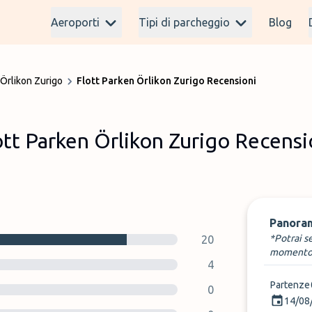
Aeroporti
Tipi di parcheggio
Blog
 Örlikon Zurigo
Flott Parken Örlikon Zurigo Recensioni
ott Parken Örlikon Zurigo Recensi
Panora
*Potrai s
20
momento
4
Partenze
0
14/08