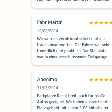
war er auch sofort da,obwohl man nie
weiß,wie lange man beim Passkontrolle
und der Kofferausgabe warten
Fahr Martin
muss.Herzlichen Dank dafür,wir werden
das wieder buchen,wenn wir mal wieder
19/08/2024
von Zürich fliegen werden.
Wir wurden vorab kontaktiert und alle
fragen beantwortet . Der Fahrer war sehr
freundlich und pünktlich. Der Stellplatz
war in einer verschlossenen Tiefgarage
und vollkommend ausreichend ! Für die
Kinder waren Sitze vorhanden ….
Abschließend kann ich nur sagen sehr zu
Anonimo
empfehlen !!!!
31/07/2024
Parkplätze Recht breit, auch für große
Autos geeignet. Wir haben ausreichend
Platz gehabt mit einem SUV. Mitarbeiter