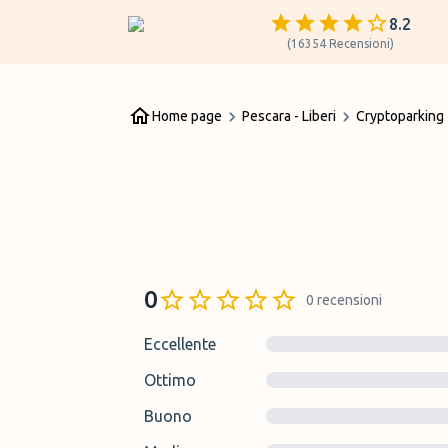
8.2
(
16354
Recensioni
)
Home page
Pescara - Liberi
Cryptoparking
0
0
recensioni
Eccellente
Ottimo
Buono