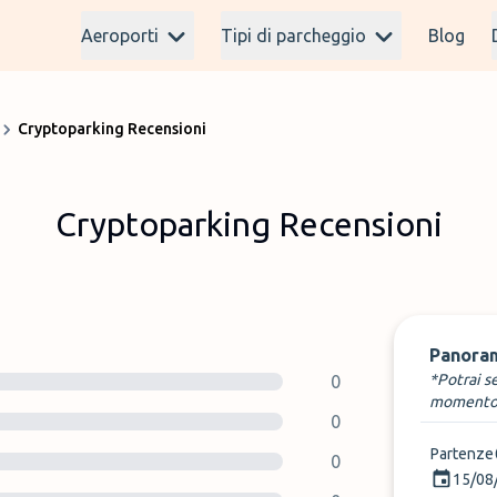
Aeroporti
Tipi di parcheggio
Blog
Cryptoparking Recensioni
Cryptoparking Recensioni
Panora
*Potrai s
0
momento
0
Partenze
0
15/08