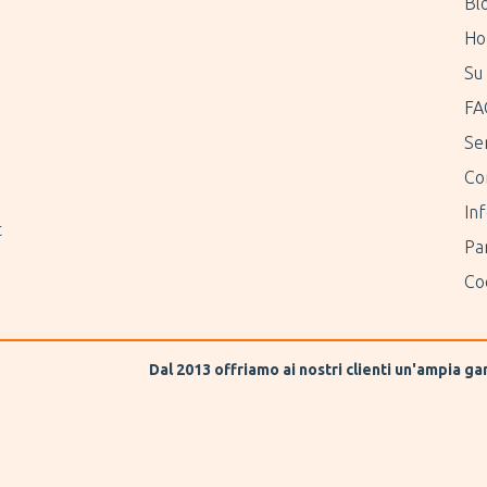
Bl
Ho
Su 
FA
Ser
Co
Inf
t
Pa
Coo
Dal 2013 offriamo ai nostri clienti un'ampia g