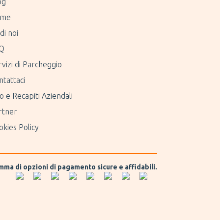
og
me
di noi
Q
vizi di Parcheggio
ntattaci
o e Recapiti Aziendali
rtner
kies Policy
amma di opzioni di pagamento sicure e affidabili.