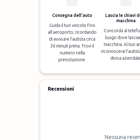
Consegna dell’auto
Lascia le chiavi d
macchina
Guida il tuo veicolo fino
Concorda al telefo
all'aeroporto, ricordando
luogo dove lasciar
di avvisare l’autista circa
macchina. Al tuo ar
30 minuti prima. Trovi il
riconoscerai l’autist
numero nella
divisa aziendale
prenotazione.
Recensioni
Nessuna recen