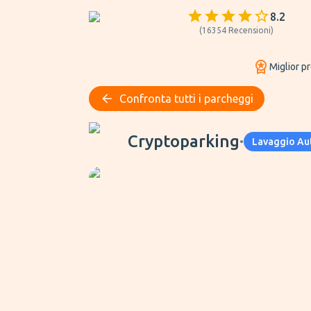
8.2
(
16354
Recensioni
)
Miglior p
Confronta tutti i parcheggi
Cryptoparking
Cryptoparking
•
Lavaggio Aut