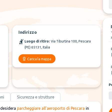
+
5
Di più
Indirizzo
Luogo di ritiro:
Via Tiburtina 100, Pescara
(PE) 65131, Italia
Carica la mappa
P
oni
Sicurezza e strutture
i desidera
parcheggiare all’aeroporto di Pescara
in