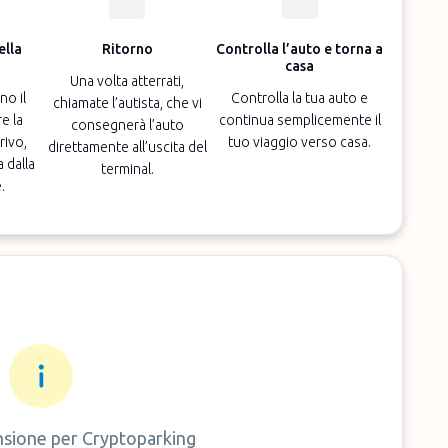
ella
Ritorno
Controlla l’auto e torna a
casa
Una volta atterrati,
no il
Controlla la tua auto e
chiamate l’autista, che vi
e la
continua semplicemente il
consegnerà l’auto
rivo,
tuo viaggio verso casa.
direttamente all’uscita del
a dalla
terminal.
.
sione per
Cryptoparking