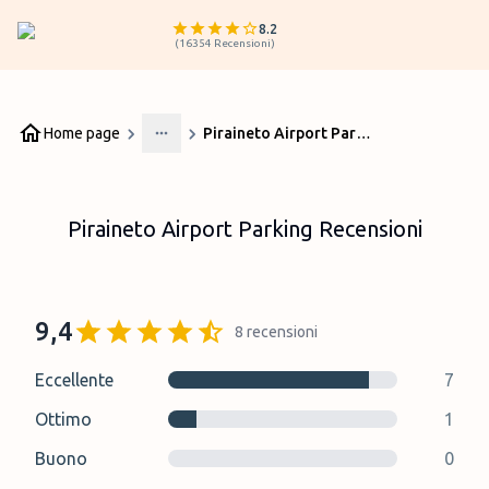
8.2
(
16354
Recensioni
)
Home page
Piraineto Airport Parking Recensioni
More
Piraineto Airport Parking Recensioni
9,4
8
recensioni
Eccellente
7
Ottimo
1
Buono
0