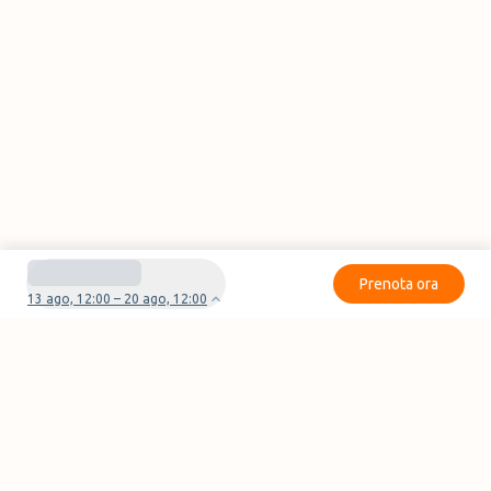
Prenota ora
13 ago, 12:00 – 20 ago, 12:00
Avete domande o problemi con la vostra
prenotazione?