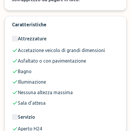
Il parcheggio con servizio shuttle dà la possibilità
di portare con voi le chiavi gratuitamente, dopo
Caratteristiche
aver effettuato il check in della vostra auto potrete
usufruire del WI-FI e delle toilette, se necessario c'è
Attrezzature
anche il ripristino della batteria.
Accetazione veicolo di grandi dimensioni
Asfaltato o con pavimentazione
Bagno
Illuminazione
Nessuna altezza massima
Sala d'attesa
Servizio
Aperto H24