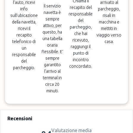
Chiama il
l’auto, ricevi
arrivato al
Il servizio
recapito del
info
parcheggio,
navetta è
responsabile
sull’ubicazione
risali in
sempre
del
della navetta,
macchina e
attivo, per
parcheggio,
ricevi il
mettiti in
questo, ha
che hai
recapito
viaggio verso
una tabella
ricevuto,
telefonico di
casa.
oraria
raggiungi il
un
flessibile. E’
punto di
responsabile
sempre
incontro
del
garantito
concordato.
parcheggio.
l’arrivo al
terminal in
circa 20
minuti.
Recensioni
Valutazione media