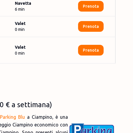
Navetta
Prenota
6
min
Valet
Prenota
0
min
Valet
Prenota
0
min
0 €
a settimana)
Parking Blu
a Ciampino, è una
cheggio Ciampino economico con
Ciampino. Sono presenti alcuni