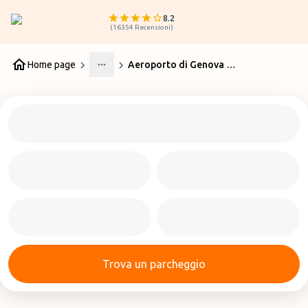
8.2
(
16354
Recensioni
)
Home page
Aeroporto di Genova Sestri Ponente (GOA) Partenze & Arrivi
More
Trova un parcheggio