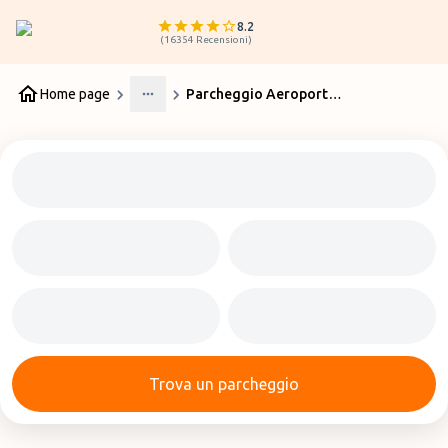
8.2
(
16354
Recensioni
)
Home page
Parcheggio Aeroporto Genova P2
More
Trova un parcheggio