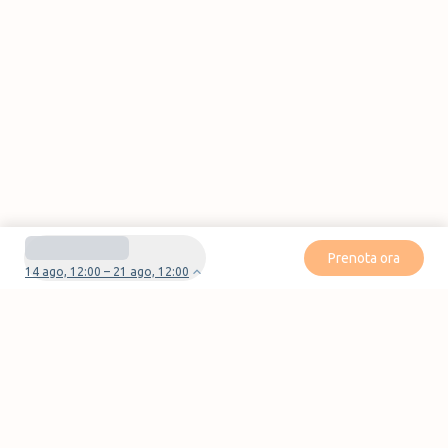
Prenota ora
14 ago, 12:00 – 21 ago, 12:00
Avete domande o problemi con la vostra
prenotazione?