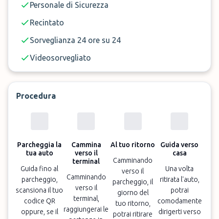
Personale di Sicurezza
Recintato
Sorveglianza 24 ore su 24
Videosorvegliato
Procedura
Parcheggia la
Cammina
Al tuo ritorno
Guida verso
tua auto
verso il
casa
Camminando
terminal
Guida fino al
Una volta
verso il
Camminando
parcheggio,
ritirata l'auto,
parcheggio, il
verso il
scansiona il tuo
potrai
giorno del
terminal,
codice QR
comodamente
tuo ritorno,
raggiungerai le
oppure, se il
dirigerti verso
potrai ritirare