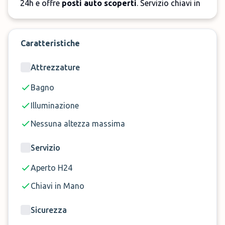
24h e offre
posti auto scoperti
. Servizio chiavi in
mano, area recintata e ulteriormente protetta da
pattuglia del personale di sicurezza.
Caratteristiche
Prenota ora Parktiger a Vienna!
Attrezzature
Bagno
Illuminazione
Nessuna altezza massima
Servizio
Aperto H24
Chiavi in Mano
Sicurezza