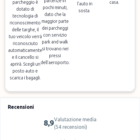
partenze in
parcheggio è
casa.
l'auto in
pochi minuti,
dotato di
sosta.
dato che la
tecnologia di
maggior parte
riconoscimento
dei parcheggi
delle targhe, il
con servizio
tuo veicolo verrà
park and walk
riconosciuto
si trovano nei
automaticamente
pressi
e il cancello si
dell'aeroporto.
aprirà. Scegli un
posto auto e
scarica i bagagli.
Recensioni
Valutazione media
8,9
(
54 recensioni
)