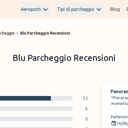
Aeroporti
Tipi di parcheggio
Blog
rcheggio
Blu Parcheggio Recensioni
Blu Parcheggio Recensioni
Panora
*Potrai s
33
momento
6
Partenze
0
16/08