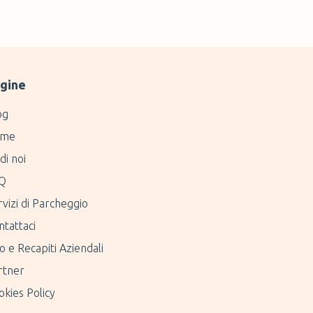
gine
og
me
di noi
Q
vizi di Parcheggio
ntattaci
o e Recapiti Aziendali
rtner
kies Policy