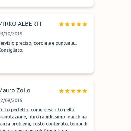
stata parcheggiata come prenotato al
coperto....complimenti alla prossima
occasione !!!
MIRKO ALBERTI
03/10/2019
Servizio preciso, cordiale e puntuale...
Consigliato.
Mauro Zollo
22/09/2019
Tutto perfetto, come descritto nella
prenotazione, ritiro rapidissimo macchina
senza problemi, costo contenuto, tempi di
trasferimento piccoli 7 minuti da