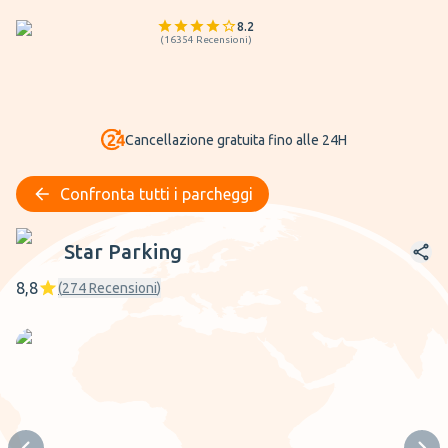
8.2
(
16354
Recensioni
)
Cancellazione gratuita fino alle 24H
Confronta tutti i parcheggi
Star Parking
Star Parking
8,8
(
274
Recensioni
)