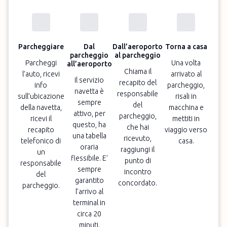
Parcheggiare
Dal
Dall’aeroporto
Torna a casa
parcheggio
al parcheggio
Parcheggi
Una volta
all’aeroporto
Chiama il
l’auto, ricevi
arrivato al
Il servizio
recapito del
info
parcheggio,
navetta è
responsabile
sull’ubicazione
risali in
sempre
del
della navetta,
macchina e
attivo, per
parcheggio,
ricevi il
mettiti in
questo, ha
che hai
recapito
viaggio verso
una tabella
ricevuto,
telefonico di
casa.
oraria
raggiungi il
un
flessibile. E’
punto di
responsabile
sempre
incontro
del
garantito
concordato.
parcheggio.
l’arrivo al
terminal in
circa 20
minuti.