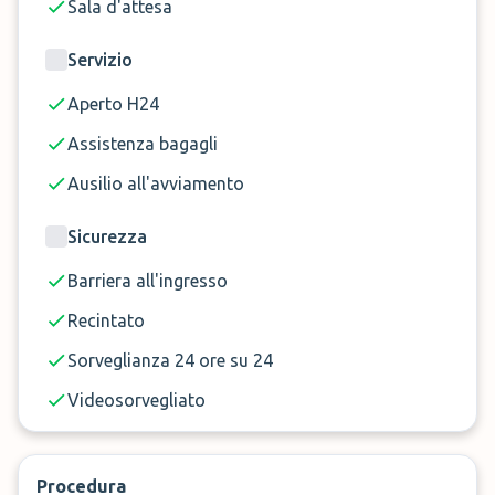
Su richiesta invece sono disponibili il lavaggio
Sala d'attesa
auto completo o solo esterno, l’avvolgimento
bagagli e il car valet dal parcheggio a Malpensa e
Servizio
ritorno o per un singolo viaggio.
Aperto H24
Assistenza bagagli
Prenota ora il parcheggio Star Parking a Malpensa!
Ausilio all'avviamento
Sicurezza
Barriera all'ingresso
Recintato
Sorveglianza 24 ore su 24
Videosorvegliato
Procedura