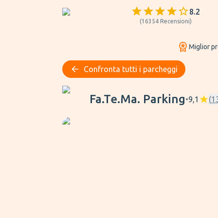
8.2
(
16354
Recensioni
)
Miglior p
Confronta tutti i parcheggi
Fa.Te.Ma. Parking
Fa.Te.Ma. Parking
•
9,1
(
1