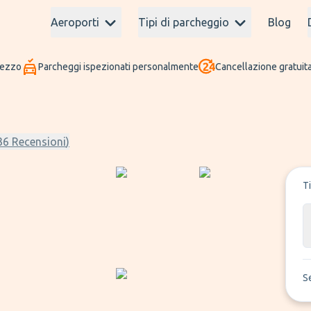
Aeroporti
Tipi di parcheggio
Blog
rezzo
Parcheggi ispezionati personalmente
Cancellazione gratuita
36
Recensioni
)
T
S