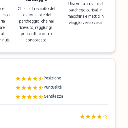
Una volta arrivato al
a è
Chiama il recapito del
parcheggio, risali in
uesto,
responsabile del
macchina e mettiti in
ria
parcheggio, che hai
viaggio verso casa.
pre
ricevuto, raggiungi il
 al
punto di incontro
minuti.
concordato.
Posizione
Puntualità
Gentilezza