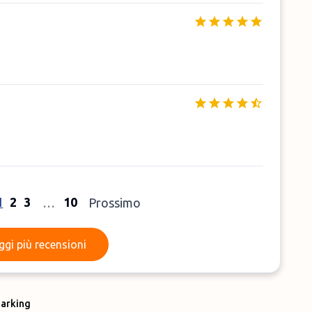
1
2
3
10
…
Prossimo
Leggi più recensioni
ggi più recensioni
Parking