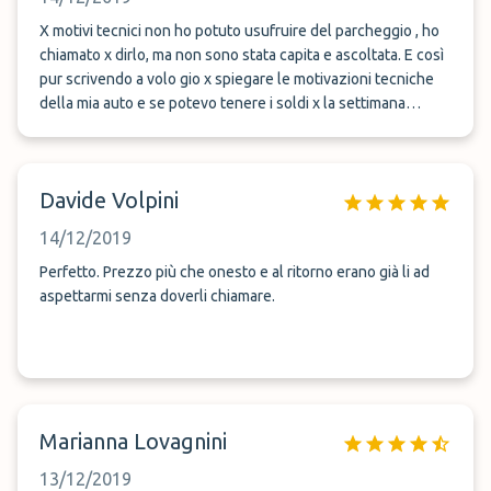
X motivi tecnici non ho potuto usufruire del parcheggio , ho
chiamato x dirlo, ma non sono stata capita e ascoltata. E così
pur scrivendo a volo gio x spiegare le motivazioni tecniche
della mia auto e se potevo tenere i soldi x la settimana
successiva per il nuovo viaggio, mi è stato risposto che
dovevo avvisare 48 ore prima. Ma come facevo a prevedere
cosa mi sarebbe successo alla mia auto. Non prenoterò mai
Davide Volpini
più da voi
14/12/2019
Perfetto. Prezzo più che onesto e al ritorno erano già li ad
aspettarmi senza doverli chiamare.
Marianna Lovagnini
13/12/2019