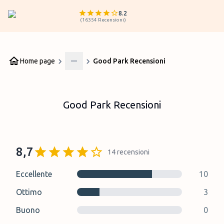
8.2
(
16354
Recensioni
)
Home page
Good Park Recensioni
More
Good Park Recensioni
8,7
14
recensioni
Eccellente
10
Ottimo
3
Buono
0