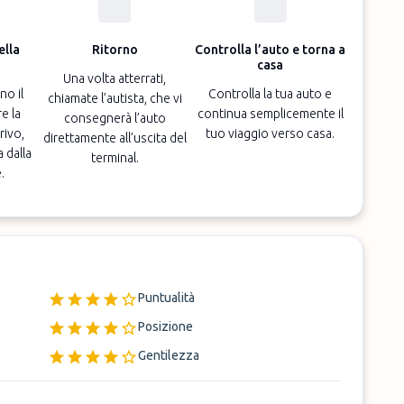
ella
Ritorno
Controlla l’auto e torna a
casa
Una volta atterrati,
no il
Controlla la tua auto e
chiamate l’autista, che vi
e la
continua semplicemente il
consegnerà l’auto
rivo,
tuo viaggio verso casa.
direttamente all’uscita del
a dalla
terminal.
.
Puntualità
Posizione
Gentilezza