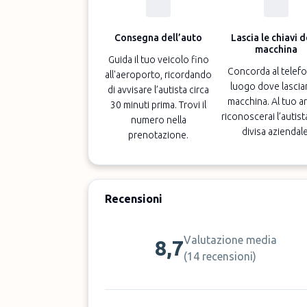
Consegna dell’auto
Lascia le chiavi d
macchina
Guida il tuo veicolo fino
Concorda al telefo
all'aeroporto, ricordando
luogo dove lasciar
di avvisare l’autista circa
macchina. Al tuo ar
30 minuti prima. Trovi il
riconoscerai l’autist
numero nella
divisa aziendale
prenotazione.
Recensioni
Valutazione media
8,7
(
14 recensioni
)