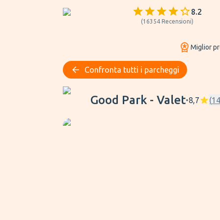
8.2
(
16354
Recensioni
)
Miglior p
Confronta tutti i parcheggi
Good Park - Valet
Good Park - Valet
•
8,7
(
1