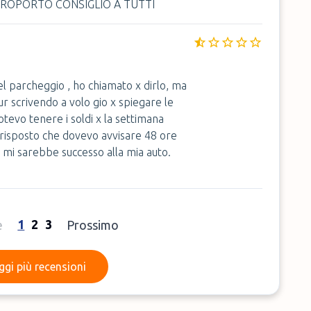
ROPORTO CONSIGLIO A TUTTI
el parcheggio , ho chiamato x dirlo, ma
ur scrivendo a volo gio x spiegare le
otevo tenere i soldi x la settimana
o risposto che dovevo avvisare 48 ore
mi sarebbe successo alla mia auto.
1
2
3
e
Prossimo
Leggi più recensioni
ggi più recensioni